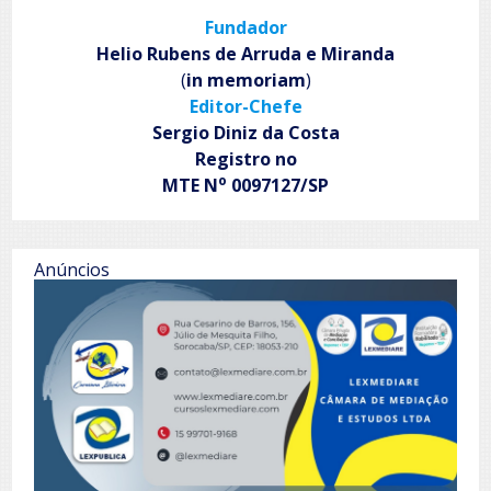
a
Fundador
gente
vai
Helio Rubens de Arruda e Miranda
embora
(
in memoriam
)
Editor-Chefe
Sergio Diniz da Costa
Registro no
o
MTE N
0097127/SP
Anúncios