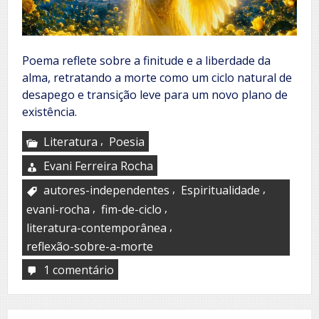
Poema reflete sobre a finitude e a liberdade da
alma, retratando a morte como um ciclo natural de
desapego e transição leve para um novo plano de
existência.
,
Literatura
Poesia
Evani Ferreira Rocha
,
,
autores-independentes
Espiritualidade
,
,
evani-rocha
fim-de-ciclo
,
literatura-contemporânea
reflexão-sobre-a-morte
1 comentário
em
É
assim
que