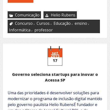
Comunicação
Helio Rubens
,
,
,
,
Concurso
Cursos
Educação
ensino
,
Informática
professor
set
2015
17
Governo seleciona startups para inovar o
Acessa SP
Uma das prioridades é desenvolver soluções para
modernizar o programa de inclusão digital mantido
pelo governo paulista Helio RubensÉ fundador e