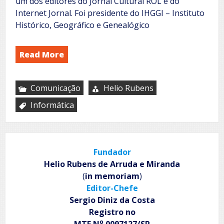
um dos editores do Jornal Cultural ROL e do
Internet Jornal. Foi presidente do IHGGI – Instituto
Histórico, Geográfico e Genealógico
Read More
Comunicação
Helio Rubens
Informática
Fundador
Helio Rubens de Arruda e Miranda
(
in memoriam
)
Editor-Chefe
Sergio Diniz da Costa
Registro no
o
MTE N
0097127/SP