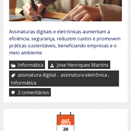
Assinaturas digitais e eletrônicas aumentam a
eficiência, segurança, reduzem custos e promovem
práticas sustentáveis, beneficiando empresas e o
meio ambiente.
Informática
Jose Henriques Martins
,
,
assinatura digital
assinatura eletrônica
Informática
2 comentários
em
Os
Benefícios
das
Assinaturas
Digital
out
2015
e
26
Eletrônica