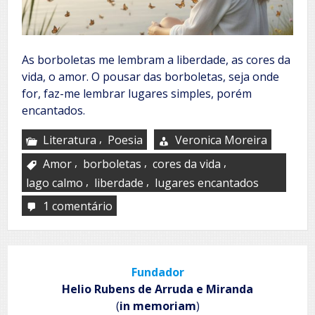
As borboletas me lembram a liberdade, as cores da
vida, o amor. O pousar das borboletas, seja onde
for, faz-me lembrar lugares simples, porém
encantados.
,
Literatura
Poesia
Veronica Moreira
,
,
,
Amor
borboletas
cores da vida
,
,
lago calmo
liberdade
lugares encantados
1 comentário
em
Borboletas
Fundador
Helio Rubens de Arruda e Miranda
(
in memoriam
)