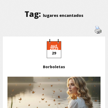
Tag:
lugares encantados
out
2025
29
Borboletas