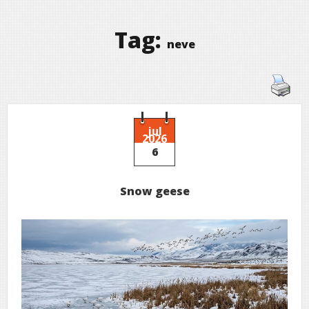
Tag:
neve
jul
2026
6
Snow geese