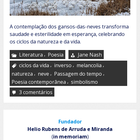
A contemplação dos gansos-das-neves transforma
saudade e esterilidade em esperança, celebrando
os ciclos da natureza e da vida.
,
Literatura
Poesia
Jane Nash
,
,
,
ciclos da vida
inverso
melancolia
,
,
,
natureza
neve
Passagem do tempo
,
Poesia contemporânea
simbolismo
3 comentários
em
Snow
geese
Fundador
Helio Rubens de Arruda e Miranda
(
in memoriam
)