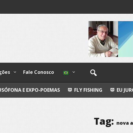
ções
Fale Conosco
XPO-POEMAS
FLY FISHING
EU JURO QUE VI!
Tag:
nova 