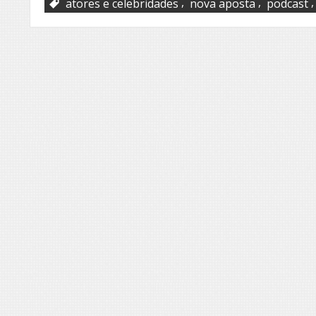
,
,
atores e celebridades
nova aposta
podcast