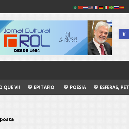
Abrir a 
EPITAFIO
POESIA
ESFERAS, PETROGLIFOS Y 
aposta