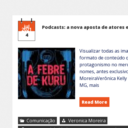
jul
Podcasts: a nova aposta de atores 
2021
4
Visualizar todas as im
formato de conteúdo 
protagonismo no merc
nomes, antes exclusiv
MoreiraVerônica Kelly
MG, mais
Read More
Comunicação
Veronica Moreira