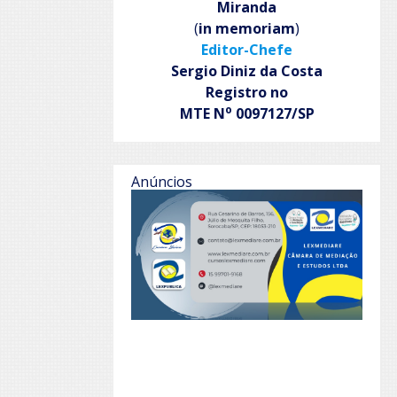
Miranda
(
in memoriam
)
Editor-Chefe
Sergio Diniz da Costa
Registro no
o
MTE N
0097127/SP
Anúncios