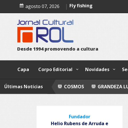
Skip
Poemas
agosto 07, 2026
to
Fly fishing
content
Eu juro que vi!
Epitafio
D
e
s
d
e
1
9
9
4
p
r
o
m
o
v
e
n
d
o
a
c
u
l
t
u
r
a
Capa
Corpo Editorial
Novidades
Se
CALZADAS
Últimas Notícias
COSMOS
GRANDEZA LUSÓFONA E E
Fundador
Helio Rubens de Arruda e