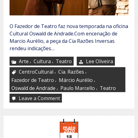
O Fazedor de Teatro faz nova temporada na oficina
Cultural Oswald de Andrade.Com encenação de
Marcio Aurélio, a peça da Cia Razões Inversas
rendeu indicações…
,
,
Arte
Cultura
Teatro
Lee Oliveira
,
,
CentroCultural
Cia. Razões
,
,
Fazedor de Teatro
Márcio Aurélio
,
,
Oswald de Andrade
Paulo Marcello
Teatro
Leave a Comment
on
O
Fazedor
de
Teatro
maio
2020
18