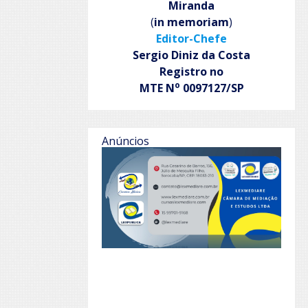
Miranda
(
in memoriam
)
Editor-Chefe
Sergio Diniz da Costa
Registro no
o
MTE N
0097127/SP
Anúncios