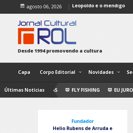
Skip
Epitafio
agosto 06, 2026
to
Leopoldo e o mendigo
content
Dia Internacional dos Pov
Indígenas
D
e
s
d
e
1
9
9
4
p
r
o
m
o
v
e
n
d
o
a
c
u
l
t
u
r
a
Capa
Corpo Editorial
Novidades
Se
O-POEMAS
Últimas Notícias
FLY FISHING
EU JURO QUE VI!
E
Fundador
Helio Rubens de Arruda e