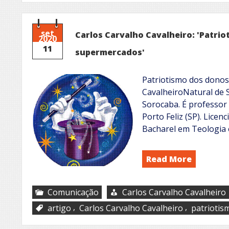
set
Carlos Carvalho Cavalheiro: 'Patri
2020
11
supermercados'
Patriotismo dos donos
CavalheiroNatural de 
Sorocaba. É professor 
Porto Feliz (SP). Lice
Bacharel em Teologia 
Read More
Comunicação
Carlos Carvalho Cavalheiro
,
,
artigo
Carlos Carvalho Cavalheiro
patriotis