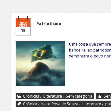
nov
Patriotismo
2023
19
Uma coisa que sempre
bandeira, ao patriotis
demonstra o povo nor
,
,
Crônicas
Literatura
Sem categoria
Ser
,
,
,
Crônica
Ivete Rosa de Souza
Literatura
pat