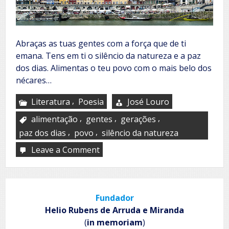
Abraças as tuas gentes com a força que de ti
emana. Tens em ti o silêncio da natureza e a paz
dos dias. Alimentas o teu povo com o mais belo dos
nécares…
,
Literatura
Poesia
José Louro
,
,
,
alimentação
gentes
gerações
,
,
paz dos dias
povo
silêncio da natureza
Leave a Comment
on
Eterno
Douro
Fundador
Helio Rubens de Arruda e Miranda
(
in memoriam
)