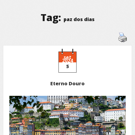
Tag:
paz dos dias
set
2024
5
Eterno Douro