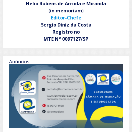
de
Helio Rubens de Arruda e Miranda
produção
(
in memoriam
)
de
Editor-Chefe
podcasts
Sergio Diniz da Costa
Registro no
o
MTE N
0097127/SP
Anúncios