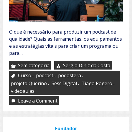
O que é necessário para produzir um podcast de
qualidade? Quais as ferramentas, os equipamentos
e as estratégias vitais para criar um programa ou
para…
Sem categoria
Sergio Diniz da Costa
,
,
,
Curso
podcast
podosfera
,
,
,
projeto Querino
Sesc Digital
Tiago Rogero
videoaulas
Leave a Comment
on
Sesc
Digital
oferece
curso
Fundador
gratuito