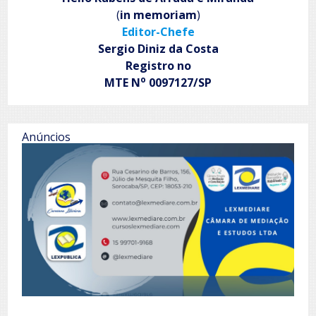
un
(
in memoriam
)
gato
Editor-Chefe
de
porcelana
Sergio Diniz da Costa
Registro no
o
MTE N
0097127/SP
Anúncios