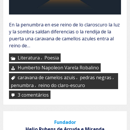
En la penumbra en ese reino de lo claroscuro la luz
y la sombra saldan diferencias o la rendija de la
puerta una caravana de camellos azules entra al
reino de…
,
Literatura
Poesia
Humberto Napoleon Varela Robalino
,
,
caravana de camelos azuis
pedras negras
,
penumbra
reino do claro-escuro
3 comentários
em
De
la
penumbra
la
Fundador
silla
y
Helio Rubens de Arruda e Miranda