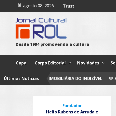
Skip
A confissão da prostituta 
agosto 08, 2026
to
content
Trust
Poesia
Esferas, petroglifos y ca
D
e
s
d
e
1
9
9
4
p
r
o
m
o
v
e
n
d
o
a
c
u
l
t
u
r
a
Capa
Corpo Editorial
Novidades
Se
LIAÇÃO IMOBILIÁRIA DO INDIZÍVEL
Últimas Notícias
A CONFISSÃO D
Fundador
Helio Rubens de Arruda e