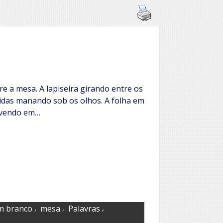
e a mesa. A lapiseira girando entre os
vidas manando sob os olhos. A folha em
olvendo em…
,
,
,
m branco
mesa
Palavras