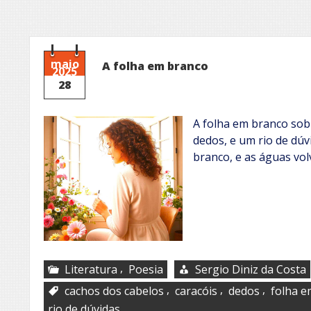
maio
A folha em branco
2025
28
A folha em branco sobr
dedos, e um rio de dú
branco, e as águas v
,
Literatura
Poesia
Sergio Diniz da Costa
,
,
,
cachos dos cabelos
caracóis
dedos
folha e
rio de dúvidas