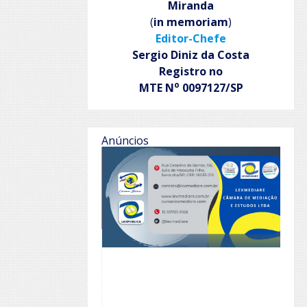
Miranda
(
in memoriam
)
Editor-Chefe
Sergio Diniz da Costa
Registro no
o
MTE N
0097127/SP
Anúncios