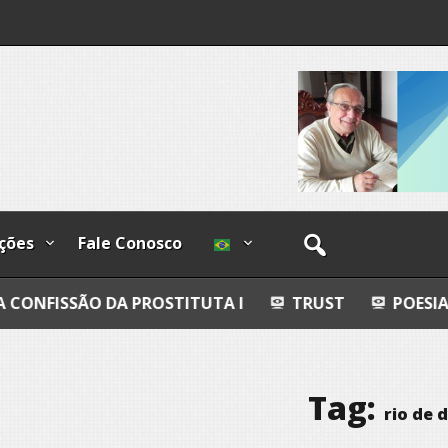
I
lzadas
ções
Fale Conosco
A PROSTITUTA I
TRUST
POESIA
ESFERAS,
Tag:
rio de 