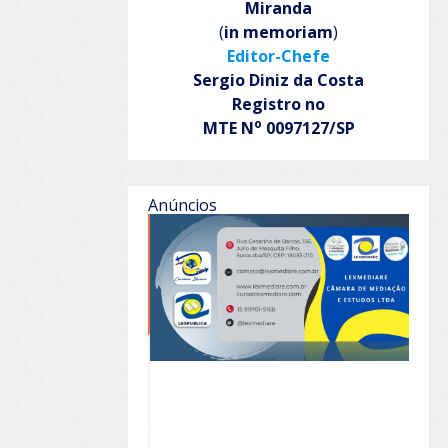
Miranda
(
in memoriam
)
Editor-Chefe
Sergio Diniz da Costa
Registro no
o
MTE N
0097127/SP
Anúncios