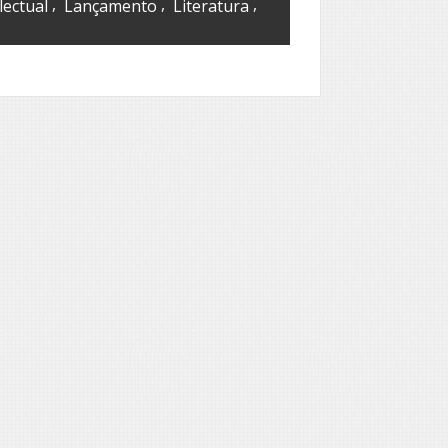
,
,
,
lectual
Lançamento
Literatura