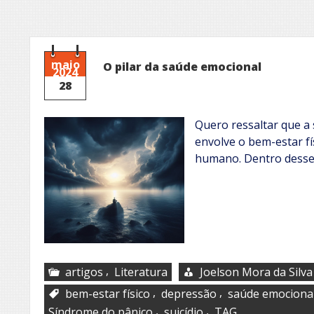
maio
O pilar da saúde emocional
2024
28
Quero ressaltar que a 
envolve o bem-estar fí
humano. Dentro desse
,
artigos
Literatura
Joelson Mora da Silva
,
,
bem-estar físico
depressão
saúde emociona
,
,
Síndrome do pânico
suicídio
TAG