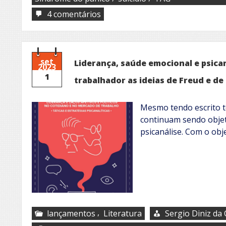
em
4 comentários
O
pilar
da
saúde
emocional
set
Liderança, saúde emocional e psican
2023
1
trabalhador as ideias de Freud e de
Mesmo tendo escrito t
continuam sendo objet
psicanálise. Com o ob
,
lançamentos
Literatura
Sergio Diniz da