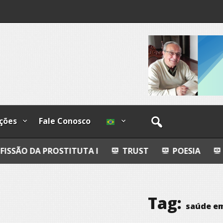
I
lzadas
ções
Fale Conosco
OSTITUTA I
TRUST
POESIA
ESFERAS, PET
Tag:
saúde e