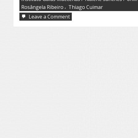
,
Rosângela Ribeiro
Thiago Cuimar
on
Leave a Comment
Mostra
|
Primeira
Cena
2°
Edição