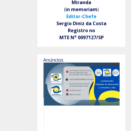
Miranda
(
in memoriam
)
Editor-Chefe
Sergio Diniz da Costa
Registro no
o
MTE N
0097127/SP
Anúncios