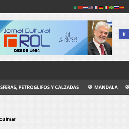
Abrir a 
GLIFOS Y CALZADAS
MANDALA
ENTROPIA ÍN
 Cuimar