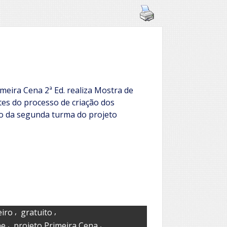
meira Cena 2ª Ed. realiza Mostra de
tes do processo de criação dos
o da segunda turma do projeto
,
,
eiro
gratuito
,
,
ne
projeto Primeira Cena