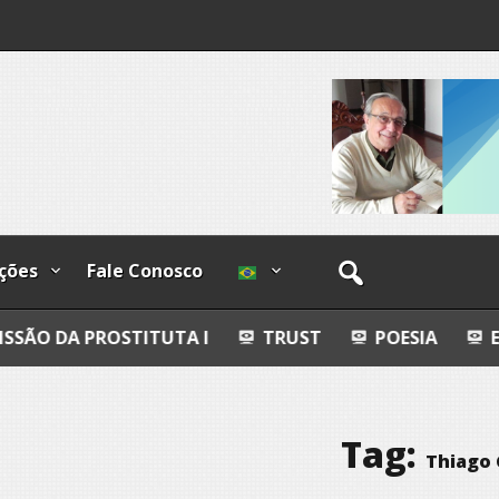
I
lzadas
ções
Fale Conosco
TITUTA I
TRUST
POESIA
ESFERAS, PETRO
Tag:
Thiago