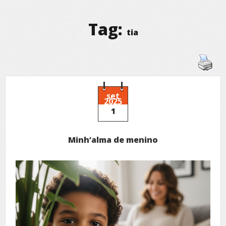
Tag:
tia
set
2025
1
Minh’alma de menino