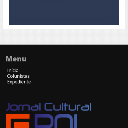
Menu
Início
Colunistas
Expediente