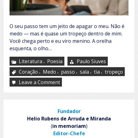
O seu passo tem um jeito de apagar o meu. Não é
medo — mas é quase um tropeço dentro de mim.
Você chega perto e eu viro menino. A orelha
esquenta, o olho…
,
Literatura
Poesia
Paulo Siuves
,
,
,
,
,
Coração
Medo
passo
sala
tia
tropeço
Leave a Comment
on
Minh’alma
de
menino
Fundador
Helio Rubens de Arruda e Miranda
(
in memoriam
)
Editor-Chefe