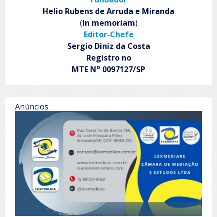
extraordinário
Helio Rubens de Arruda e Miranda
(
in memoriam
)
Editor-Chefe
Sergio Diniz da Costa
Registro no
o
MTE N
0097127/SP
Anúncios