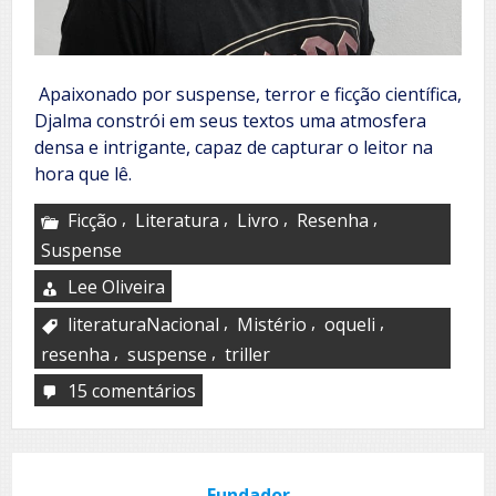
Apaixonado por suspense, terror e ficção científica,
Djalma constrói em seus textos uma atmosfera
densa e intrigante, capaz de capturar o leitor na
hora que lê.
,
,
,
,
Ficção
Literatura
Livro
Resenha
Suspense
Lee Oliveira
,
,
,
literaturaNacional
Mistério
oqueli
,
,
resenha
suspense
triller
15 comentários
em
Entre
o
mistério
e
Fundador
o