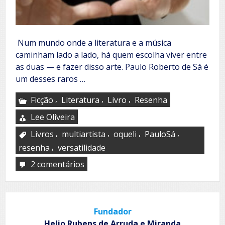
Num mundo onde a literatura e a música
caminham lado a lado, há quem escolha viver entre
as duas — e fazer disso arte. Paulo Roberto de Sá é
um desses raros …
,
,
,
Ficção
Literatura
Livro
Resenha
Lee Oliveira
,
,
,
,
Livros
multiartista
oqueli
PauloSá
,
resenha
versatilidade
2 comentários
em
Paulo
Sá
Fundador
Helio Rubens de Arruda e Miranda