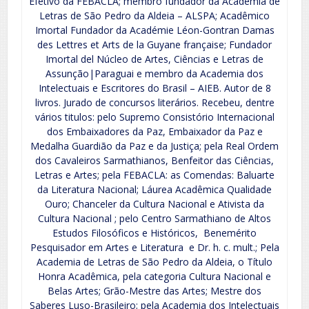
Efetivo da FEBACLA; membro fundador da Academia de
Letras de São Pedro da Aldeia – ALSPA; Acadêmico
Imortal Fundador da Académie Léon-Gontran Damas
des Lettres et Arts de la Guyane française; Fundador
Imortal del Núcleo de Artes, Ciências e Letras de
Assunção|Paraguai e membro da Academia dos
Intelectuais e Escritores do Brasil – AIEB. Autor de 8
livros. Jurado de concursos literários. Recebeu, dentre
vários titulos: pelo Supremo Consistório Internacional
dos Embaixadores da Paz, Embaixador da Paz e
Medalha Guardião da Paz e da Justiça; pela Real Ordem
dos Cavaleiros Sarmathianos, Benfeitor das Ciências,
Letras e Artes; pela FEBACLA: as Comendas: Baluarte
da Literatura Nacional; Láurea Acadêmica Qualidade
Ouro; Chanceler da Cultura Nacional e Ativista da
Cultura Nacional ; pelo Centro Sarmathiano de Altos
Estudos Filosóficos e Históricos, Benemérito
Pesquisador em Artes e Literatura e Dr. h. c. mult.; Pela
Academia de Letras de São Pedro da Aldeia, o Título
Honra Acadêmica, pela categoria Cultura Nacional e
Belas Artes; Grão-Mestre das Artes; Mestre dos
Saberes Luso-Brasileiro; pela Academia dos Intelectuais