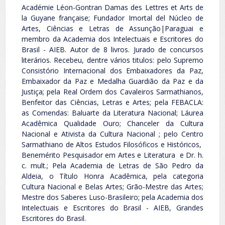
Académie Léon-Gontran Damas des Lettres et Arts de
la Guyane française; Fundador Imortal del Núcleo de
Artes, Ciências e Letras de Assunção|Paraguai e
membro da Academia dos Intelectuais e Escritores do
Brasil - AIEB. Autor de 8 livros. Jurado de concursos
literários. Recebeu, dentre vários titulos: pelo Supremo
Consistório Internacional dos Embaixadores da Paz,
Embaixador da Paz e Medalha Guardião da Paz e da
Justiça; pela Real Ordem dos Cavaleiros Sarmathianos,
Benfeitor das Ciências, Letras e Artes; pela FEBACLA:
as Comendas: Baluarte da Literatura Nacional; Láurea
Acadêmica Qualidade Ouro; Chanceler da Cultura
Nacional e Ativista da Cultura Nacional ; pelo Centro
Sarmathiano de Altos Estudos Filosóficos e Históricos,
Benemérito Pesquisador em Artes e Literatura e Dr. h.
c. mult.; Pela Academia de Letras de São Pedro da
Aldeia, o Título Honra Acadêmica, pela categoria
Cultura Nacional e Belas Artes; Grão-Mestre das Artes;
Mestre dos Saberes Luso-Brasileiro; pela Academia dos
Intelectuais e Escritores do Brasil - AIEB, Grandes
Escritores do Brasil.