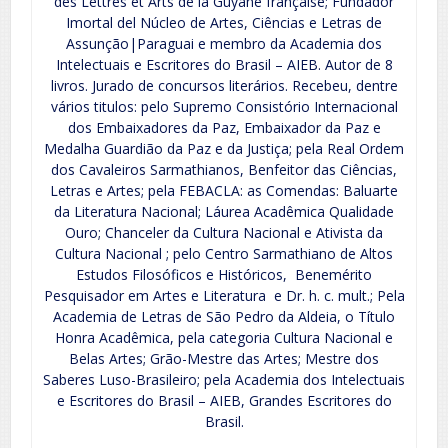
des Lettres et Arts de la Guyane française; Fundador
Imortal del Núcleo de Artes, Ciências e Letras de
Assunção|Paraguai e membro da Academia dos
Intelectuais e Escritores do Brasil – AIEB. Autor de 8
livros. Jurado de concursos literários. Recebeu, dentre
vários titulos: pelo Supremo Consistório Internacional
dos Embaixadores da Paz, Embaixador da Paz e
Medalha Guardião da Paz e da Justiça; pela Real Ordem
dos Cavaleiros Sarmathianos, Benfeitor das Ciências,
Letras e Artes; pela FEBACLA: as Comendas: Baluarte
da Literatura Nacional; Láurea Acadêmica Qualidade
Ouro; Chanceler da Cultura Nacional e Ativista da
Cultura Nacional ; pelo Centro Sarmathiano de Altos
Estudos Filosóficos e Históricos, Benemérito
Pesquisador em Artes e Literatura e Dr. h. c. mult.; Pela
Academia de Letras de São Pedro da Aldeia, o Título
Honra Acadêmica, pela categoria Cultura Nacional e
Belas Artes; Grão-Mestre das Artes; Mestre dos
Saberes Luso-Brasileiro; pela Academia dos Intelectuais
e Escritores do Brasil – AIEB, Grandes Escritores do
Brasil.