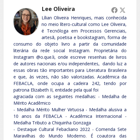
Lee Oliveira
Lílian Oliveira Henriques, mais conhecida
no meio lítero-cultural como Lee Oliveira,
é Tecnóloga em Processos Gerenciais,
artesã, poetisa e bookstagram, forma de
consumo do objeto livro a partir da comunidade
literária da rede social Instagram. Proprietária do
Instagram @o.que.li, onde escreve resenhas de livros
de autores nacionais e/ou independentes, dando luz a
essas obras tão importantes para Literatura Brasileira
e que, às vezes, não são valorizadas. Acadêmica da
FEBACLA, onde ocupa a cadeira 242, tendo por
patrona Elizabeth II, entidade pela qual foi
agraciada com as seguintes medalhas: - Medalha de
Mérito Acadêmico
- Medalha Mérito Mulher Virtuosa - Medalha alusiva a
10 anos da FEBACLA - Acadêmica Internacional -
Medalha Tributo a Chiquinha Gonzaga
- Destaque Cultural Febacliano 2022 - Comenda Sete
Maravilhas do Mundo Moderno. É coautora das