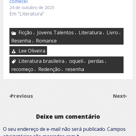
comecei
24 de outubro de 2025
Em "Literatura"
,
,
,
,
Ficção
Jovens Talentos
Literatura
Livro
,
Resenha
Romance
Lee Oliveira
,
,
,
Literatura brasileira
oqueli
perdas
,
,
recomeço
Redenção
resenha
Previous
Next
Deixe um comentário
O seu endereço de e-mail não será publicado.
Campos