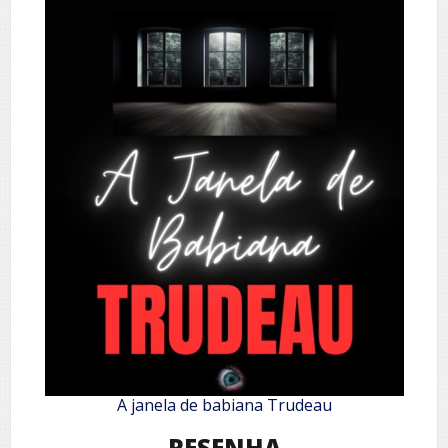
A janela de babiana Trudeau
RESENHA