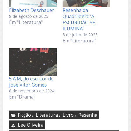
Elizabeth Deschauer
Resenha da
Quadrilogia: ‘A
8 de agosto de 2025
Em "Literatura"
ESCURIDÃO SE
ILUMINA’
3 de julho de 2023
Em "Literatura"
5 A.M, do escritor de
José Vitor Gomes
8 de novembro de 2024
Em "Drama"
,
,
,
Ficção
Literatura
Livro
Resenha
Lee Oliveira