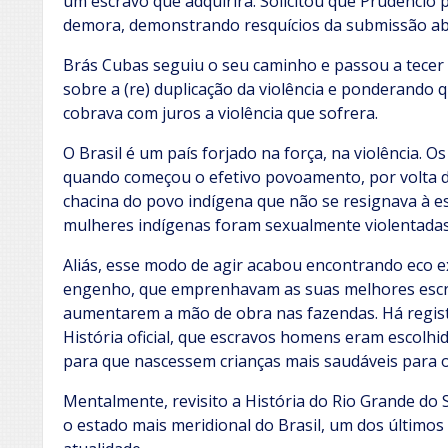
um escravo que adquirira. Solicitou que Prudêncio 
demora, demonstrando resquícios da submissão abs
Brás Cubas seguiu o seu caminho e passou a tecer r
sobre a (re) duplicação da violência e ponderando 
cobrava com juros a violência que sofrera.
O Brasil é um país forjado na força, na violência.
quando começou o efetivo povoamento, por volta d
chacina do povo indígena que não se resignava à e
mulheres indígenas foram sexualmente violentadas
Aliás, esse modo de agir acabou encontrando eco 
engenho, que emprenhavam as suas melhores escrav
aumentarem a mão de obra nas fazendas. Há regist
História oficial, que escravos homens eram escolh
para que nascessem crianças mais saudáveis para o
Mentalmente, revisito a História do Rio Grande do S
o estado mais meridional do Brasil, um dos últimos