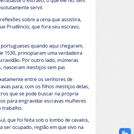
perdoasse o escravo, o que ele fez sem
olutamente servil.
eflexões sobre a cena que assistira,
que Prudêncio, que fora seu escravo,
 Os portugueses quando aqui chegaram,
e 1530, principiaram uma verdadeira
scravidão. Por outro lado, inúmeras
, nasceram mestiços sem pai.
exatamente entre os senhores de
as para, com os filhos mestiços delas,
ros que se pode buscar na própria
idos para engravidar escravas mulheres
 trabalho.
ul, que foi feita sob o lombo de cavalos,
 a ser ocupado, região em que vivo na