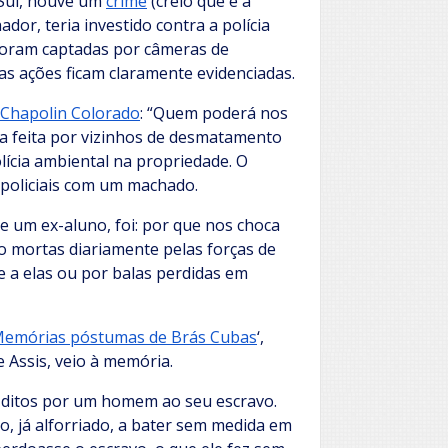
 Sul, houve um
crime
(creio que é a
dor, teria investido contra a polícia
 foram captadas por câmeras de
s ações ficam claramente evidenciadas.
Chapolin Colorado
: “Quem poderá nos
ia feita por vizinhos de desmatamento
olícia ambiental na propriedade. O
s policiais com um machado.
e um ex-aluno, foi: por que nos choca
ão mortas diariamente pelas forças de
e a elas ou por balas perdidas em
emórias póstumas de Brás Cubas
‘,
 Assis, veio à memória.
s ditos por um homem ao seu escravo.
, já alforriado, a bater sem medida em