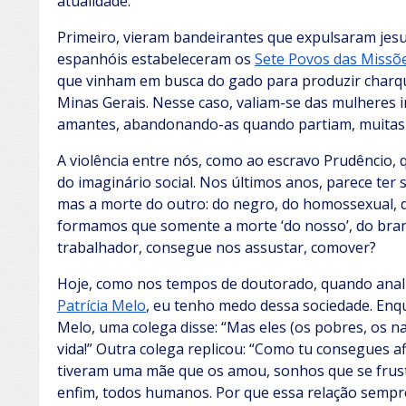
atualidade.
Primeiro, vieram bandeirantes que expulsaram jesu
espanhóis estabeleceram os
Sete Povos das Missõ
que vinham em busca do gado para produzir charqu
Minas Gerais. Nesse caso, valiam-se das mulhere
amantes, abandonando-as quando partiam, muitas 
A violência entre nós, como ao escravo Prudêncio, 
do imaginário social. Nos últimos anos, parece ter
mas a morte do outro: do negro, do homossexual, 
formamos que somente a morte ‘do nosso’, do bran
trabalhador, consegue nos assustar, comover?
Hoje, como nos tempos de doutorado, quando anal
Patrícia Melo
, eu tenho medo dessa sociedade. Enq
Melo, uma colega disse: “Mas eles (os pobres, os n
vida!” Outra colega replicou: “Como tu consegues a
tiveram uma mãe que os amou, sonhos que se frust
enfim, todos humanos. Por que essa relação sempre