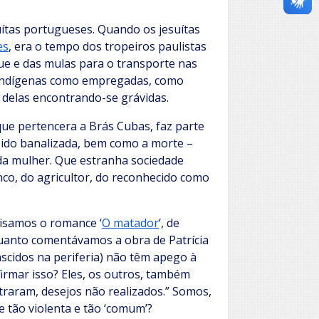
ítas portugueses. Quando os jesuítas
es
, era o tempo dos tropeiros paulistas
e e das mulas para o transporte nas
s indígenas como empregadas, como
delas encontrando-se grávidas.
que pertencera a Brás Cubas, faz parte
 sido banalizada, bem como a morte –
da mulher. Que estranha sociedade
co, do agricultor, do reconhecido como
isamos o romance ‘
O matador
‘, de
uanto comentávamos a obra de Patrícia
ascidos na periferia) não têm apego à
firmar isso? Eles, os outros, também
raram, desejos não realizados.” Somos,
 tão violenta e tão ‘comum’?