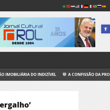
Abrir a 
A DO INDIZÍVEL
A CONFISSÃO DA PROSTITUTA I
vergalho’