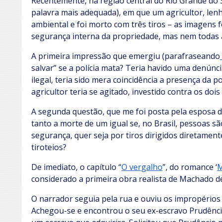
Recentemente, na região central do Rio Grande do
palavra mais adequada), em que um agricultor, lenha
ambiental e foi morto com três tiros – as imagens
segurança interna da propriedade, mas nem todas a
A primeira impressão que emergiu (parafraseando
salvar” se a polícia mata? Teria havido uma denúnc
ilegal, teria sido mera coincidência a presença da p
agricultor teria se agitado, investido contra os doi
A segunda questão, que me foi posta pela esposa d
tanto a morte de um igual se, no Brasil, pessoas s
segurança, quer seja por tiros dirigidos diretament
tiroteios?
De imediato, o capítulo “
O vergalho
”, do romance ‘
M
considerado a primeira obra realista de Machado de
O narrador seguia pela rua e ouviu os impropério
Achegou-se e encontrou o seu ex-escravo Prudêncio