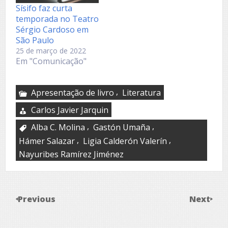
Sísifo faz curta
temporada no Teatro
Sérgio Cardoso em
São Paulo
25 de março de 2022
Em "Comunicação"
,
Apresentação de livro
Literatura
Carlos Javier Jarquin
,
,
Alba C. Molina
Gastón Umaña
,
,
Hámer Salazar
Ligia Calderón Valerín
Nayuribes Ramírez Jiménez
Previous
Next