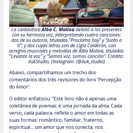
La cantautora
Alba C. Molina
deleitó a los presentes
con su hermosa voz, interpretando cuatro canciones:
dos de su autoría, tituladas “
Proclamo hoy
” y “
Junto a
ti
”; y dos cuyas letras son de Ligia Calderón, con
arreglos musicales y melodías de Alba Molina, tituladas
“
Levanto la voz
” y “
Somos voz, somos canción
”. Crédito:
ilukStudio, (Instagram: (@iluk_studio)
Abaixo, compartilhamos um trecho dos
comentários dos três revisores do livro ‘Percepção
do Amor’:
O editor enfatizou: “Este livro não é apenas uma
coletânea de poemas; é uma jornada da alma. Cada
verso, cada palavra, reflete o amor em todas as
suas formas: romântico, familiar, fraterno,
espiritual… um amor que nos conecta, nos