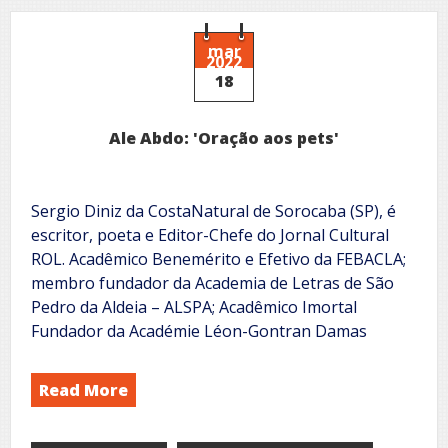
'Teu
aroma'
mar
2022
18
Ale Abdo: 'Oração aos pets'
Sergio Diniz da CostaNatural de Sorocaba (SP), é
escritor, poeta e Editor-Chefe do Jornal Cultural
ROL. Acadêmico Benemérito e Efetivo da FEBACLA;
membro fundador da Academia de Letras de São
Pedro da Aldeia – ALSPA; Acadêmico Imortal
Fundador da Académie Léon-Gontran Damas
Read More