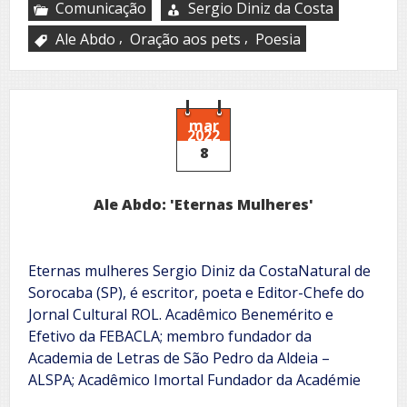
Comunicação
Sergio Diniz da Costa
,
,
Ale Abdo
Oração aos pets
Poesia
mar
2022
8
Ale Abdo: 'Eternas Mulheres'
Eternas mulheres Sergio Diniz da CostaNatural de
Sorocaba (SP), é escritor, poeta e Editor-Chefe do
Jornal Cultural ROL. Acadêmico Benemérito e
Efetivo da FEBACLA; membro fundador da
Academia de Letras de São Pedro da Aldeia –
ALSPA; Acadêmico Imortal Fundador da Académie