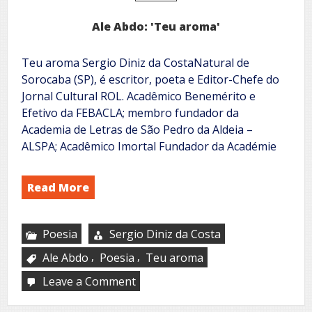
enaltece
a
Ale Abdo: 'Teu aroma'
cultura'
Teu aroma Sergio Diniz da CostaNatural de
Sorocaba (SP), é escritor, poeta e Editor-Chefe do
Jornal Cultural ROL. Acadêmico Benemérito e
Efetivo da FEBACLA; membro fundador da
Academia de Letras de São Pedro da Aldeia –
ALSPA; Acadêmico Imortal Fundador da Académie
Read More
Poesia
Sergio Diniz da Costa
,
,
Ale Abdo
Poesia
Teu aroma
Leave a Comment
on
Ale
Abdo: