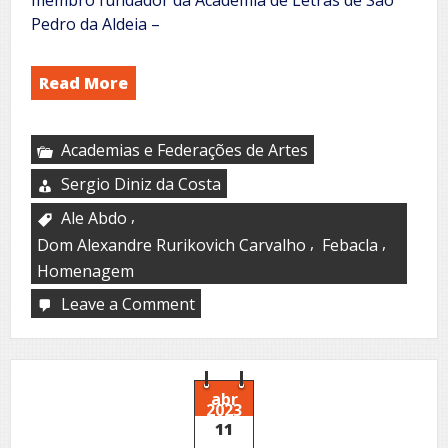
Pedro da Aldeia –
Read More
Academias e Federações de Artes
Sergio Diniz da Costa
,
Ale Abdo
,
,
Dom Alexandre Rurikovich Carvalho
Febacla
Homenagem
Leave a Comment
on
Ale
Abdo:
'FEBACLA
–
A
abr
2023
federação
11
que