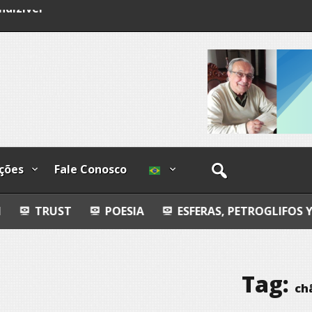
ndizível
I
lzadas
ções
Fale Conosco
POESIA
ESFERAS, PETROGLIFOS Y CALZADAS
Tag:
ch