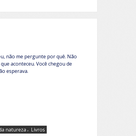
eu, não me pergunte por quê. Não
ei que aconteceu. Você chegou de
não esperava.
,
a natureza
Livros