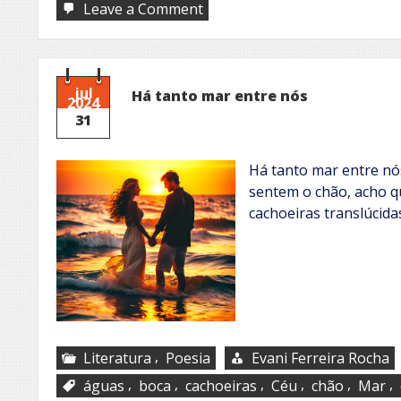
on
Leave a Comment
Fenômeno
da
natureza
jul
Há tanto mar entre nós
2024
31
Há tanto mar entre nós
sentem o chão, acho q
cachoeiras translúcid
,
Literatura
Poesia
Evani Ferreira Rocha
,
,
,
,
,
,
águas
boca
cachoeiras
Céu
chão
Mar