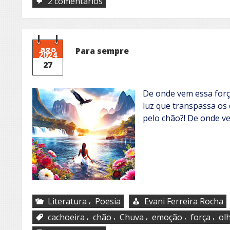
em
2 comentários
No
meio
do
caminho
ago
Para sempre
2024
27
De onde vem essa forç
luz que transpassa os
pelo chão?! De onde v
,
Literatura
Poesia
Evani Ferreira Rocha
,
,
,
,
,
cachoeira
chão
Chuva
emoção
força
ol