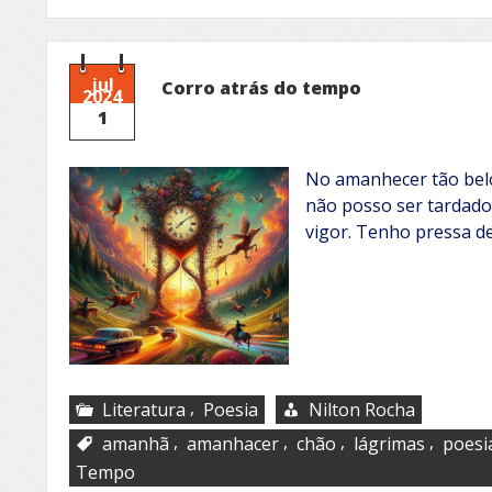
jul
Corro atrás do tempo
2024
1
No amanhecer tão belo
não posso ser tardado
vigor. Tenho pressa d
,
Literatura
Poesia
Nilton Rocha
,
,
,
,
amanhã
amanhacer
chão
lágrimas
poesi
Tempo