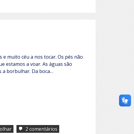
 e muito céu a nos tocar. Os pés não
ue estamos a voar. As águas são
as a borbulhar. Da boca…
em
olhar
2 comentários
Há