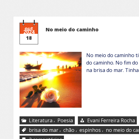
out
No meio do caminho
2024
18
No meio do caminho ti
do caminho. No fim do
na brisa do mar. Tinh
,
Literatura
Poesia
Evani Ferreira Rocha
,
,
,
brisa do mar
chão
espinhos
no meio do c