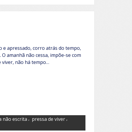
tanto
mar
entre
nós
 e apressado, corro atrás do tempo,
. O amanhã não cessa, impõe-se com
e viver, não há tempo…
,
,
a não escrita
pressa de viver