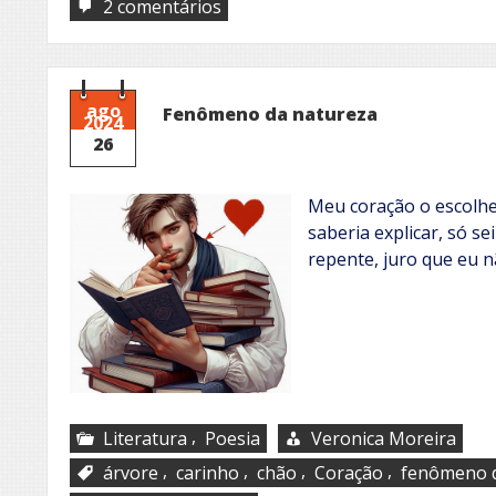
em
2 comentários
Para
sempre
ago
Fenômeno da natureza
2024
26
Meu coração o escolh
saberia explicar, só s
repente, juro que eu 
,
Literatura
Poesia
Veronica Moreira
,
,
,
,
árvore
carinho
chão
Coração
fenômeno d