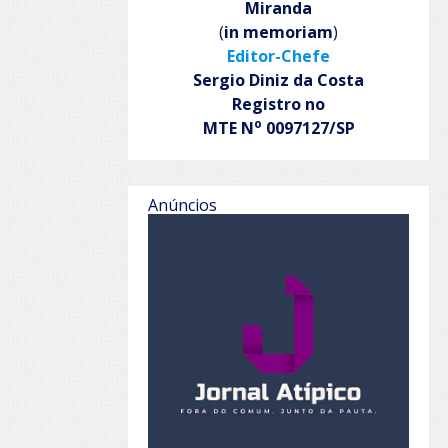
Miranda
(
in memoriam
)
Editor-Chefe
Sergio Diniz da Costa
Registro no
o
MTE N
0097127/SP
Anúncios