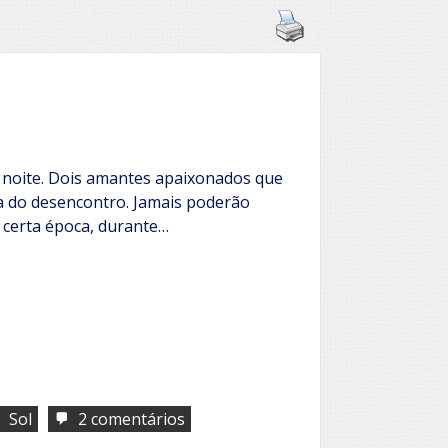
 a noite. Dois amantes apaixonados que
 do desencontro. Jamais poderão
 certa época, durante…
,
em
Sol
2 comentários
Sol