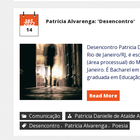
set
Patrícia Alvarenga: 'Desencontro'
2022
14
Desencontro Patricia 
Rio de Janeiro/RJ, é e
(área processual) do M
Janeiro. É Bacharel em 
graduada em Educação (
Read More
Comunicação
Patricia Danielle de Ataíde 
,
,
Desencontro
Patrícia Alvarenga
Poesia