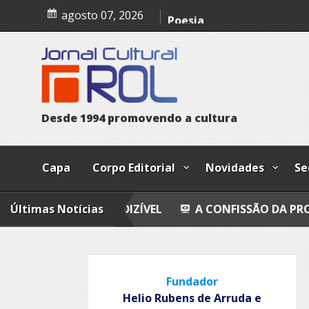
Skip
agosto 07, 2026
Trust
to
content
Poesia
Esferas, petroglifos y ca
Cosmos
D
e
s
d
e
1
9
9
4
p
r
o
m
o
v
e
n
d
o
a
c
u
l
t
u
r
a
Capa
Corpo Editorial
Novidades
Se
A DO INDIZÍVEL
Últimas Notícias
A CONFISSÃO DA PROSTITUTA I
Fundador
Helio Rubens de Arruda e