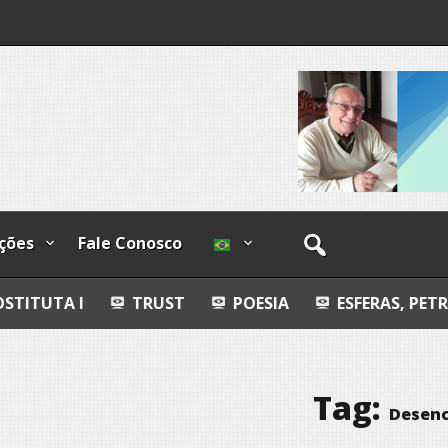
lzadas
ções
Fale Conosco
TRUST
POESIA
ESFERAS, PETROGLIFOS Y C
Tag:
Desen