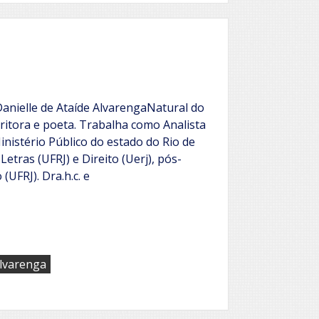
e
Lua
Danielle de Ataíde AlvarengaNatural do
scritora e poeta. Trabalha como Analista
inistério Público do estado do Rio de
Letras (UFRJ) e Direito (Uerj), pós-
UFRJ). Dra.h.c. e
Alvarenga