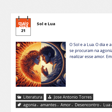
maio
Sol e Lua
2024
21
O Sol e a Lua. O dia e
se procuram na agonia
realizar esse amor. Em
Literatura
Jose Antonio Torres
,
,
,
,
agonia
amantes
Amor
Desencontro
Lua