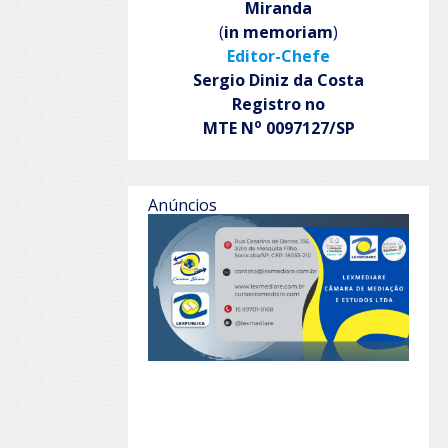
Miranda
(
in memoriam
)
Editor-Chefe
Sergio Diniz da Costa
Registro no
o
MTE N
0097127/SP
Anúncios