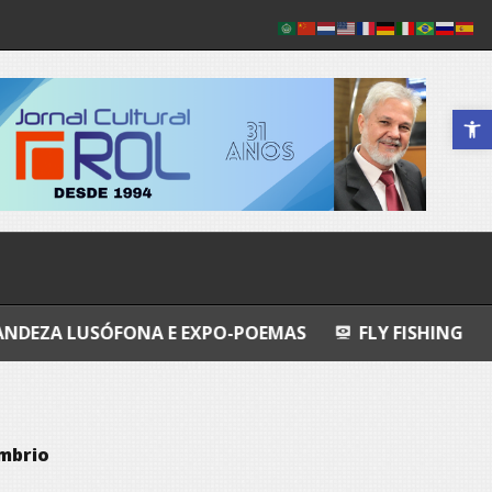
Abrir a 
NA E EXPO-POEMAS
FLY FISHING
EU JURO QUE
mbrio