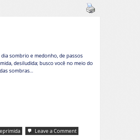
 dia sombrio e medonho, de passos
imida, desiludida; busco você no meio do
lidas sombras…
on
reprimida
Leave a Comment
Quietude