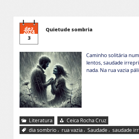
dez
Quietude sombria
2024
3
Caminho solitária num
lentos, saudade irrepr
nada. Na rua vazia pá
Literatura
Ceica Rocha Cruz
,
,
,
dia sombrio
rua vazia
Saudade
saudade ir