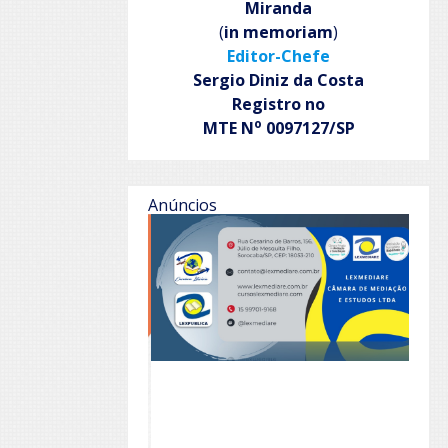
Miranda
(
in memoriam
)
Editor-Chefe
Sergio Diniz da Costa
Registro no
o
MTE N
0097127/SP
Anúncios