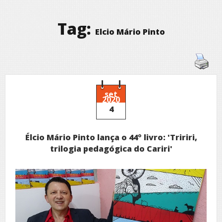
Tag:
Elcio Mário Pinto
set
2020
4
Élcio Mário Pinto lança o 44º livro: 'Tririri,
trilogia pedagógica do Cariri'