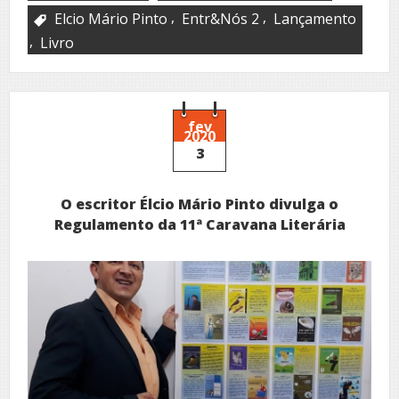
,
,
Elcio Mário Pinto
Entr&Nós 2
Lançamento
,
Livro
fev
2020
3
O escritor Élcio Mário Pinto divulga o
Regulamento da 11ª Caravana Literária