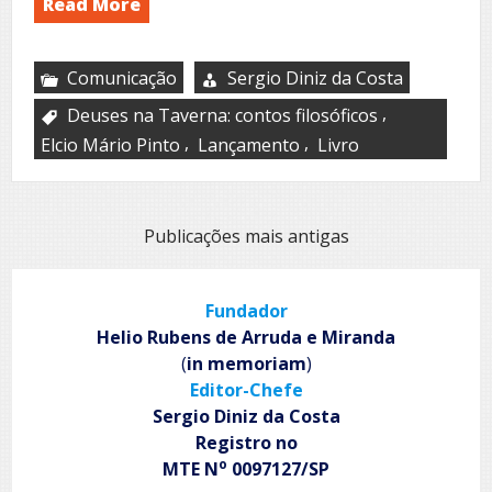
Read More
Comunicação
Sergio Diniz da Costa
,
Deuses na Taverna: contos filosóficos
,
,
Elcio Mário Pinto
Lançamento
Livro
Navegação
Publicações mais antigas
por
posts
Fundador
Helio Rubens de Arruda e Miranda
(
in memoriam
)
Editor-Chefe
Sergio Diniz da Costa
Registro no
o
MTE N
0097127/SP