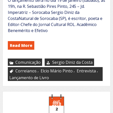
O lançamento será no dia 19 de janeiro (sábado), às
19h, na R. Sebastião Pires Pinto, 245 – Jd.
Imperatriz – Sorocaba Sergio Diniz da
CostaNatural de Sorocaba (SP), é escritor, poeta e
Editor-Chefe do Jornal Cultural ROL. Acadêmico
Benemérito e Efetivo
Read More
Comunicação
Sergio Diniz da Costa
,
,
,
Correianos
Elcio Mário Pinto
Entrevista
Lançamento de Livro
out
2018
2