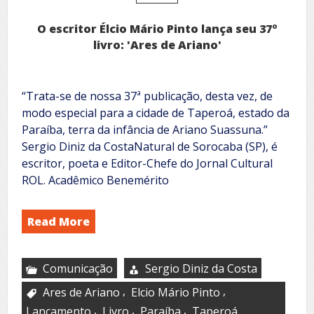
O escritor Élcio Mário Pinto lança seu 37º
livro: 'Ares de Ariano'
“Trata-se de nossa 37ª publicação, desta vez, de
modo especial para a cidade de Taperoá, estado da
Paraíba, terra da infância de Ariano Suassuna.”
Sergio Diniz da CostaNatural de Sorocaba (SP), é
escritor, poeta e Editor-Chefe do Jornal Cultural
ROL. Acadêmico Benemérito
Read More
Comunicação
Sergio Diniz da Costa
,
,
Ares de Ariano
Elcio Mário Pinto
,
,
,
Lançamento
Livro
Paraíba
Taperoá