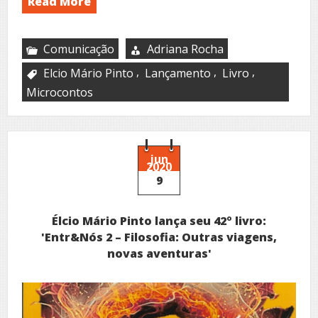
Read More
Comunicação
Adriana Rocha
,
,
,
Elcio Mário Pinto
Lançamento
Livro
Microcontos
jun
2020
9
Élcio Mário Pinto lança seu 42º livro:
'Entr&Nós 2 – Filosofia: Outras viagens,
novas aventuras'