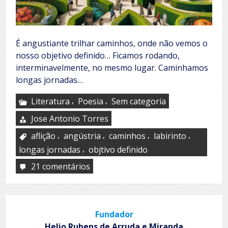
É angustiante trilhar caminhos, onde não vemos o
nosso objetivo definido… Ficamos rodando,
interminavelmente, no mesmo lugar. Caminhamos
longas jornadas…
,
,
Literatura
Poesia
Sem categoria
Jose Antonio Torres
,
,
,
,
aflição
angústria
caminhos
labirinto
,
longas jornadas
objtivo definido
21 comentários
em
Labirinto
Fundador
Helio Rubens de Arruda e Miranda