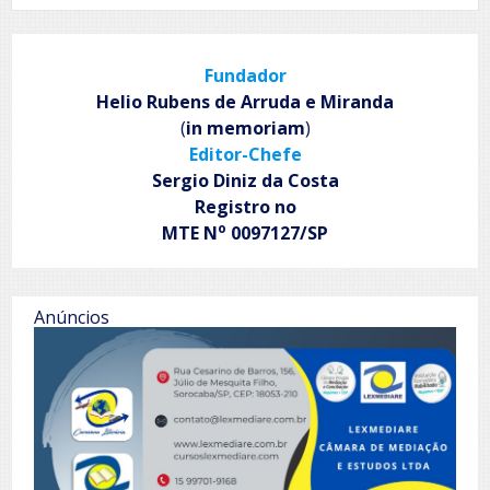
do
eco
Fundador
Helio Rubens de Arruda e Miranda
(
in memoriam
)
Editor-Chefe
Sergio Diniz da Costa
Registro no
o
MTE N
0097127/SP
Anúncios