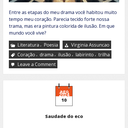
Entre as etapas do meu drama você habitou muito
tempo meu coração. Parecia tecido forte nossa
trama, mas era pintura colorida de ilusão. Em que
mundo você vive?
,
Literatura
Poesia
Virginia Assuncao
,
,
,
,
Coração
drama
ilusão
labirinto
trilha
Leave a Comment
on
Labirinto
ago
2024
10
Saudade do eco