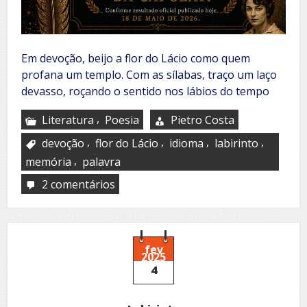
Em devoção, beijo a flor do Lácio como quem
profana um templo. Com as sílabas, traço um laço
devasso, roçando o sentido nos lábios do tempo
,
Literatura
Poesia
Pietro Costa
,
,
,
,
devoção
flor do Lácio
idioma
labirinto
,
memória
palavra
2 comentários
em
A
língua
em
frenesi
fev
2025
4