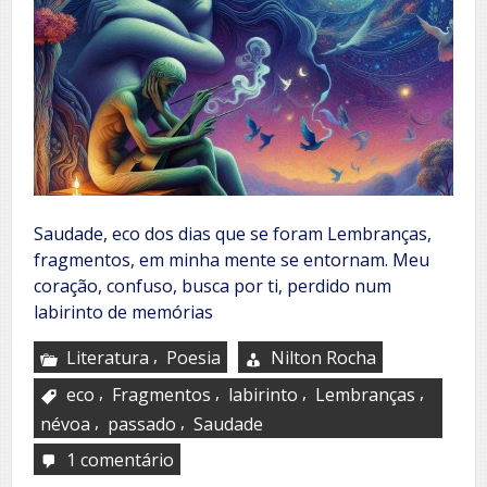
Saudade, eco dos dias que se foram Lembranças,
fragmentos, em minha mente se entornam. Meu
coração, confuso, busca por ti, perdido num
labirinto de memórias
,
Literatura
Poesia
Nilton Rocha
,
,
,
,
eco
Fragmentos
labirinto
Lembranças
,
,
névoa
passado
Saudade
1 comentário
em
Saudade