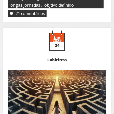
,
longas jornadas
objtivo definido
21 comentários
em
Labirinto
jan
2025
24
Labirinto