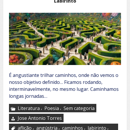
Labirinto
É angustiante trilhar caminhos, onde não vemos o
nosso objetivo definido… Ficamos rodando,
interminavelmente, no mesmo lugar. Caminhamos
longas jornadas…
,
,
Literatura
Poesia
Sem categoria
Jose Antonio Torres
,
,
,
,
aflição
angústria
caminhos
labirinto