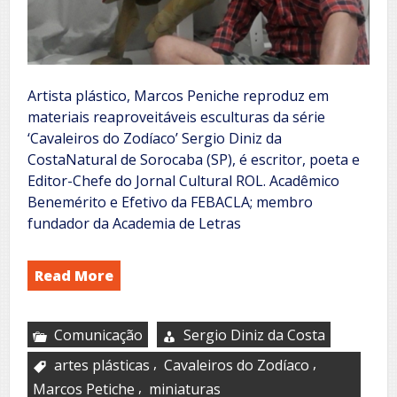
Artista plástico, Marcos Peniche reproduz em
materiais reaproveitáveis esculturas da série
‘Cavaleiros do Zodíaco’ Sergio Diniz da
CostaNatural de Sorocaba (SP), é escritor, poeta e
Editor-Chefe do Jornal Cultural ROL. Acadêmico
Benemérito e Efetivo da FEBACLA; membro
fundador da Academia de Letras
Read More
Comunicação
Sergio Diniz da Costa
,
,
artes plásticas
Cavaleiros do Zodíaco
,
Marcos Petiche
miniaturas