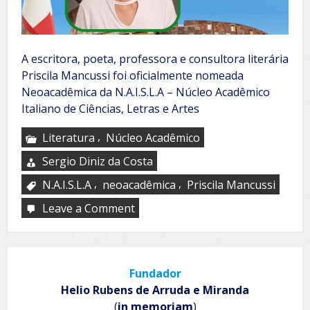
A escritora, poeta, professora e consultora literária
Priscila Mancussi foi oficialmente nomeada
Neoacadêmica da N.A.I.S.L.A – Núcleo Acadêmico
Italiano de Ciências, Letras e Artes
,
Literatura
Núcleo Acadêmico
Sergio Diniz da Costa
,
,
N.A.I.S.L.A
neoacadêmica
Priscila Mancussi
Leave a Comment
on
N.A.I.S.L.A
Fundador
Helio Rubens de Arruda e Miranda
(
in memoriam
)