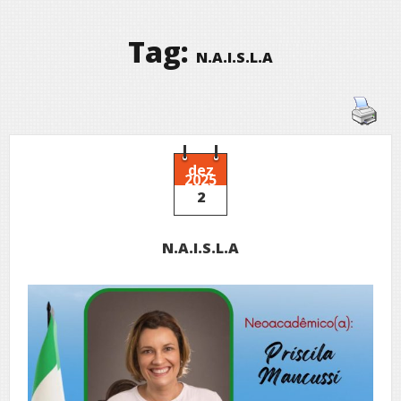
Tag:
N.A.I.S.L.A
dez
2025
2
N.A.I.S.L.A