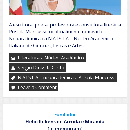
A escritora, poeta, professora e consultora literária
Priscila Mancussi foi oficialmente nomeada
Neoacadêmica da N.A.I.S.L.A – Núcleo Acadêmico
Italiano de Ciências, Letras e Artes
,
Literatura
Núcleo Acadêmico
Sergio Diniz da Costa
,
,
N.A.I.S.L.A
neoacadêmica
Priscila Mancussi
Leave a Comment
on
N.A.I.S.L.A
Fundador
Helio Rubens de Arruda e Miranda
(
in memoriam
)