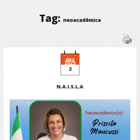
Tag:
neoacadêmica
dez
2025
2
N.A.I.S.L.A