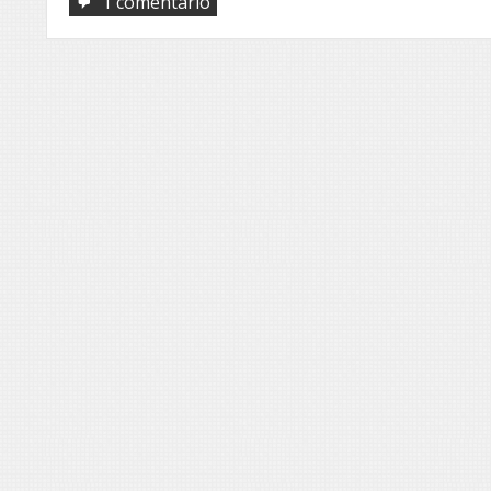
em
1 comentário
Voando