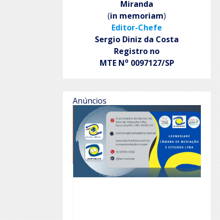
Miranda
(
in memoriam
)
Editor-Chefe
Sergio Diniz da Costa
Registro no
o
MTE N
0097127/SP
Anúncios