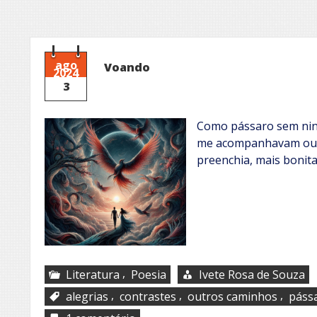
ago
Voando
2024
3
Como pássaro sem ninh
me acompanhavam outr
preenchia, mais bonita 
,
Literatura
Poesia
Ivete Rosa de Souza
,
,
,
alegrias
contrastes
outros caminhos
páss