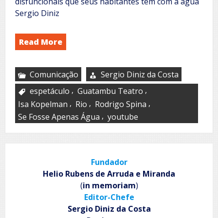
disfuncionais que seus habitantes têm com a água
Sergio Diniz
Read More
Comunicação
Sergio Diniz da Costa
,
,
espetáculo
Guatambu Teatro
,
,
,
Isa Kopelman
Rio
Rodrigo Spina
,
Se Fosse Apenas Água
youtube
Fundador
Helio Rubens de Arruda e Miranda
(
in memoriam
)
Editor-Chefe
Sergio Diniz da Costa