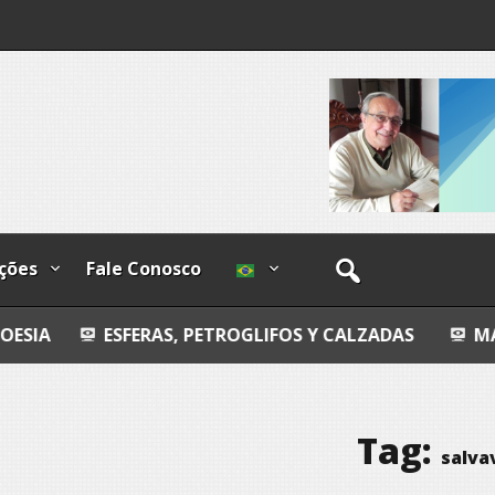
ndizível
I
lzadas
ções
Fale Conosco
FERAS, PETROGLIFOS Y CALZADAS
MANDALA
Tag:
salva