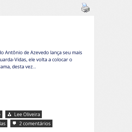
ulo Antônio de Azevedo lança seu mais
rda-Vidas, ele volta a colocar o
rama, desta vez…
e
Lee Oliveira
em
das
2 comentários
O