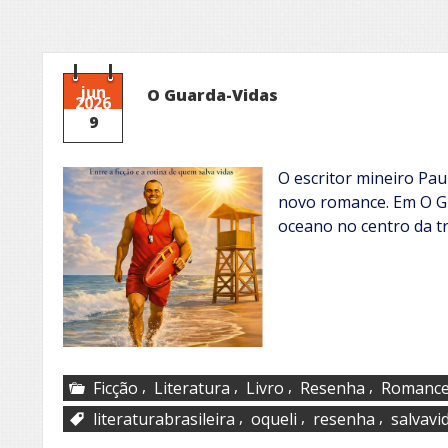
jun
O Guarda-Vidas
2026
9
O escritor mineiro Pa
novo romance. Em O Gua
oceano no centro da t
,
,
,
,
Ficção
Literatura
Livro
Resenha
Romanc
,
,
,
literaturabrasileira
oqueli
resenha
salvavi