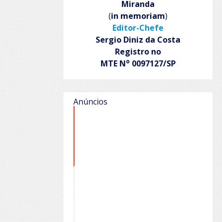
Miranda
(
in memoriam
)
Editor-Chefe
Sergio Diniz da Costa
Registro no
o
MTE N
0097127/SP
Anúncios