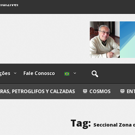
ndizível
I
lzadas
ções
Fale Conosco
IFOS Y CALZADAS
COSMOS
ENTROPIA ÍNTIM
Tag:
Seccional Zona 