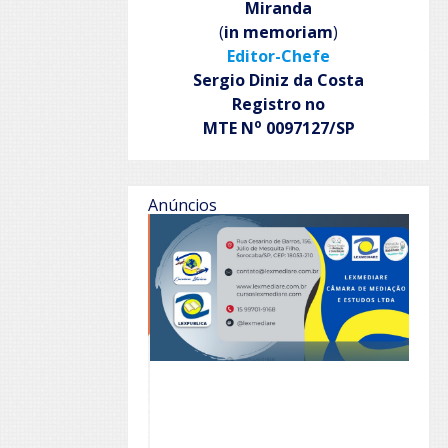
Miranda
(
in memoriam
)
Editor-Chefe
Sergio Diniz da Costa
Registro no
o
MTE N
0097127/SP
Anúncios