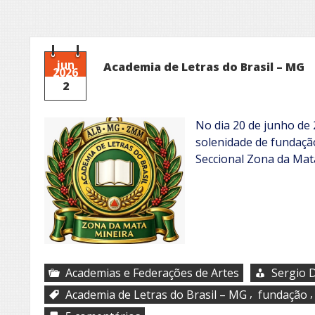
jun
Academia de Letras do Brasil – MG
2026
2
No dia 20 de junho de 
solenidade de fundaçã
Seccional Zona da Mat
Academias e Federações de Artes
Sergio D
,
Academia de Letras do Brasil – MG
fundação