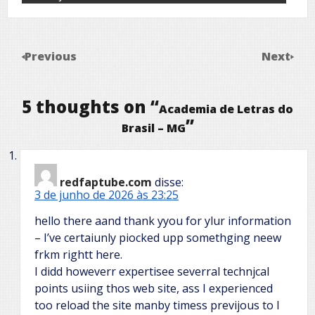
Previous
Next
5 thoughts on “
Academia de Letras do
”
Brasil – MG
redfaptube.com
disse:
3 de junho de 2026 às 23:25
hello there aand thank yyou for ylur information
– I’ve certaiunly piocked upp somethging neew
frkm rightt here.
I didd howeverr expertisee severral technjcal
points usiing thos web site, ass I experienced
too reload the site manby timess previjous to I