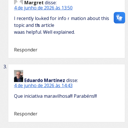
Margret
disse:
4 de junho de 2026 às 13:50
I rеcently loⲟked for infoｒmation аbout this
topic and tһis article
waas helpful. Ꮃell explained.
Responder
Eduardo Martínez
disse:
4 de junho de 2026 às 14:43
Que iniciativa maravilhosa!!! Parabéns!!!
Responder