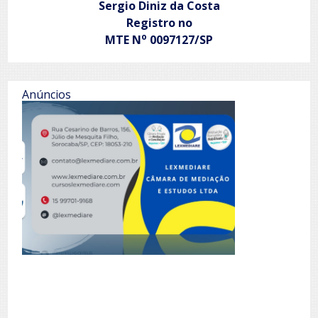
Sergio Diniz da Costa
Registro no
o
MTE N
0097127/SP
Anúncios