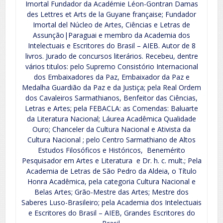
Imortal Fundador da Académie Léon-Gontran Damas
des Lettres et Arts de la Guyane française; Fundador
Imortal del Núcleo de Artes, Ciências e Letras de
Assunção|Paraguai e membro da Academia dos
Intelectuais e Escritores do Brasil – AIEB. Autor de 8
livros. Jurado de concursos literários. Recebeu, dentre
vários titulos: pelo Supremo Consistório Internacional
dos Embaixadores da Paz, Embaixador da Paz e
Medalha Guardião da Paz e da Justiça; pela Real Ordem
dos Cavaleiros Sarmathianos, Benfeitor das Ciências,
Letras e Artes; pela FEBACLA: as Comendas: Baluarte
da Literatura Nacional; Láurea Acadêmica Qualidade
Ouro; Chanceler da Cultura Nacional e Ativista da
Cultura Nacional ; pelo Centro Sarmathiano de Altos
Estudos Filosóficos e Históricos, Benemérito
Pesquisador em Artes e Literatura e Dr. h. c. mult.; Pela
Academia de Letras de São Pedro da Aldeia, o Título
Honra Acadêmica, pela categoria Cultura Nacional e
Belas Artes; Grão-Mestre das Artes; Mestre dos
Saberes Luso-Brasileiro; pela Academia dos Intelectuais
e Escritores do Brasil – AIEB, Grandes Escritores do