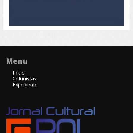
Menu
Início
Colunistas
Expediente