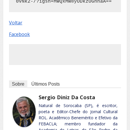
0vNk2-/?igsh=MWQxMW8yODkzOGhhaA==
Voltar
Facebook
Sobre
Últimos Posts
Sergio Diniz Da Costa
Natural de Sorocaba (SP), é escritor,
poeta e Editor-Chefe do Jornal Cultural
ROL. Acadêmico Benemérito e Efetivo da
FEBACLA; membro fundador da
Academia de Letras de São Pedro da