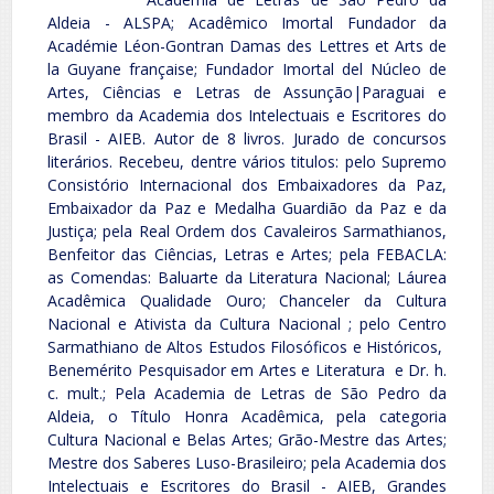
Aldeia - ALSPA; Acadêmico Imortal Fundador da
Académie Léon-Gontran Damas des Lettres et Arts de
la Guyane française; Fundador Imortal del Núcleo de
Artes, Ciências e Letras de Assunção|Paraguai e
membro da Academia dos Intelectuais e Escritores do
Brasil - AIEB. Autor de 8 livros. Jurado de concursos
literários. Recebeu, dentre vários titulos: pelo Supremo
Consistório Internacional dos Embaixadores da Paz,
Embaixador da Paz e Medalha Guardião da Paz e da
Justiça; pela Real Ordem dos Cavaleiros Sarmathianos,
Benfeitor das Ciências, Letras e Artes; pela FEBACLA:
as Comendas: Baluarte da Literatura Nacional; Láurea
Acadêmica Qualidade Ouro; Chanceler da Cultura
Nacional e Ativista da Cultura Nacional ; pelo Centro
Sarmathiano de Altos Estudos Filosóficos e Históricos,
Benemérito Pesquisador em Artes e Literatura e Dr. h.
c. mult.; Pela Academia de Letras de São Pedro da
Aldeia, o Título Honra Acadêmica, pela categoria
Cultura Nacional e Belas Artes; Grão-Mestre das Artes;
Mestre dos Saberes Luso-Brasileiro; pela Academia dos
Intelectuais e Escritores do Brasil - AIEB, Grandes