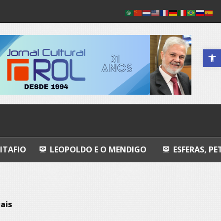
Abrir a 
OPOLDO E O MENDIGO
ESFERAS, PETROGLIFOS Y 
ais