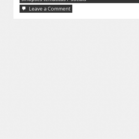
on
Leave a Comment
EDIÇÃO
219
DO
INTERNET
JORNAL