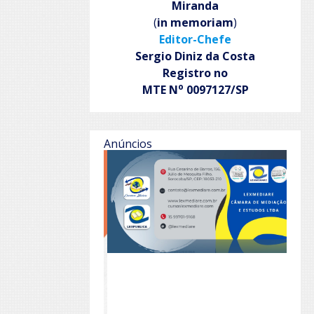
Miranda
(
in memoriam
)
Editor-Chefe
Sergio Diniz da Costa
Registro no
o
MTE N
0097127/SP
Anúncios