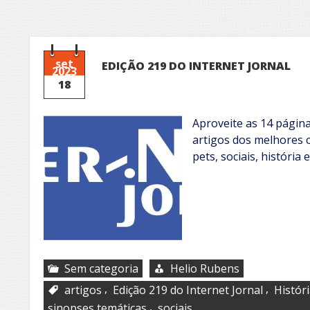
set
EDIÇÃO 219 DO INTERNET JORNAL
2023
18
Aproveite as 14 págin
artigos dos melhores c
pets, sociais, história
Sem categoria
Helio Rubens
,
,
artigos
Edição 219 do Internet Jornal
Histór
,
sinopses temáticas
sociais