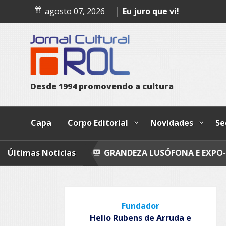
Skip
Fly fishing
agosto 07, 2026
to
content
Eu juro que vi!
Epitafio
Leopoldo e o mendigo
D
e
s
d
e
1
9
9
4
p
r
o
m
o
v
e
n
d
o
a
c
u
l
t
u
r
a
Capa
Corpo Editorial
Novidades
Se
SMOS
Últimas Notícias
GRANDEZA LUSÓFONA E EXPO-POEMAS
F
Fundador
Helio Rubens de Arruda e