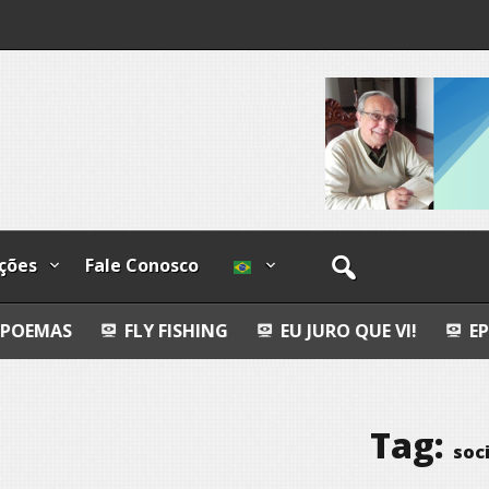
ções
Fale Conosco
LY FISHING
EU JURO QUE VI!
EPITAFIO
LE
Tag:
soci