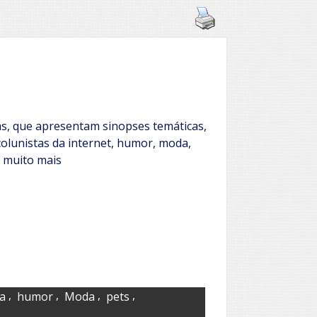
as, que apresentam sinopses temáticas,
olunistas da internet, humor, moda,
 e muito mais
,
,
,
,
ia
humor
Moda
pets