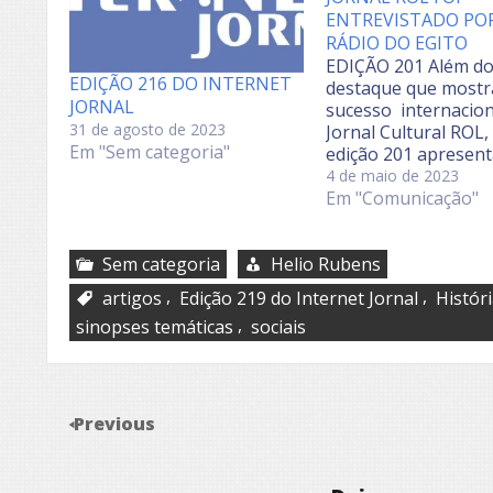
ENTREVISTADO PO
RÁDIO DO EGITO
EDIÇÃO 201 Além d
EDIÇÃO 216 DO INTERNET
destaque que mostr
JORNAL
sucesso internacion
31 de agosto de 2023
Jornal Cultural ROL,
Em "Sem categoria"
edição 201 apresent
matérias próprias de
4 de maio de 2023
interesse, como a q
Em "Comunicação"
do carro elétrico no 
os remédios com da
vencidas que não d
Sem categoria
Helio Rubens
jogados fora, a volt
,
,
artigos
Edição 219 do Internet Jornal
Histór
moda cropped, as
,
sinopses temáticas
sociais
pirâmides…
Previous