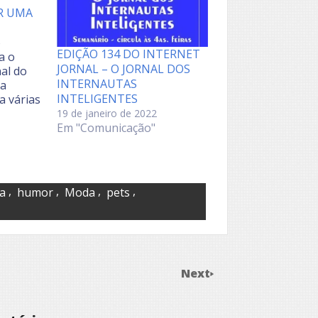
R UMA
o
EDIÇÃO 134 DO INTERNET
a o
JORNAL – O JORNAL DOS
al do
INTERNAUTAS
 a
INTELIGENTES
a várias
 alto
19 de janeiro de 2022
uestão
Em "Comunicação"
Brasil;
tas
evem ser
a da
,
,
,
,
ia
humor
Moda
pets
Next