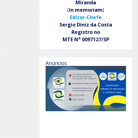
Miranda
(
in memoriam
)
Editor-Chefe
Sergio Diniz da Costa
Registro no
o
MTE N
0097127/SP
Anúncios