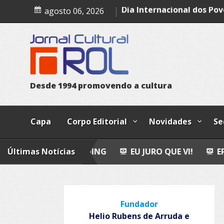
Skip
Leopoldo e o mendigo
agosto 06, 2026
to
Dia Internacional dos Pov
content
Indígenas
Bailando
D
e
s
d
e
1
9
9
4
p
r
o
m
o
v
e
n
d
o
a
c
u
l
t
u
r
a
Capa
Corpo Editorial
Novidades
Se
FLY FISHING
Últimas Notícias
EU JURO QUE VI!
EPITAFIO
L
Fundador
Helio Rubens de Arruda e