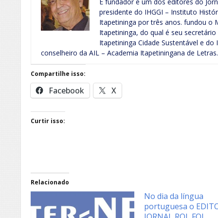
É fundador e um dos editores do Jorna
presidente do IHGGI – Instituto Histó
Itapetininga por três anos. fundou 
Itapetininga, do qual é seu secretário
Itapetininga Cidade Sustentável e do I
conselheiro da AIL – Academia Itapetiningana de Letras.
Compartilhe isso:
Facebook
X
Curtir isso:
Relacionado
No dia da língua
portuguesa o EDIT
JORNAL ROL FOI