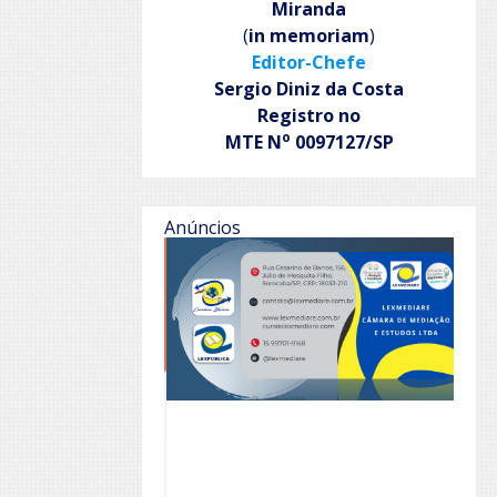
Miranda
(
in memoriam
)
Editor-Chefe
Sergio Diniz da Costa
Registro no
o
MTE N
0097127/SP
Anúncios