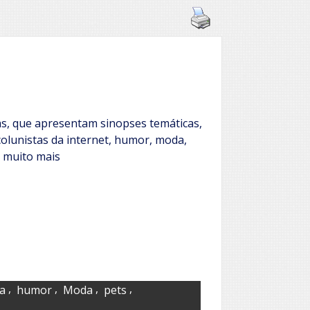
as, que apresentam sinopses temáticas,
olunistas da internet, humor, moda,
 e muito mais
,
,
,
,
ia
humor
Moda
pets