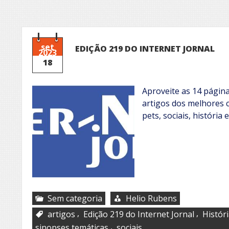
set
EDIÇÃO 219 DO INTERNET JORNAL
2023
18
Aproveite as 14 págin
artigos dos melhores c
pets, sociais, história
Sem categoria
Helio Rubens
,
,
artigos
Edição 219 do Internet Jornal
Histór
,
sinopses temáticas
sociais