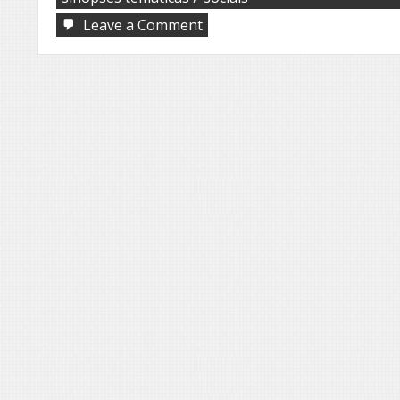
on
Leave a Comment
EDIÇÃO
219
DO
INTERNET
JORNAL