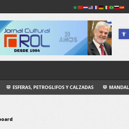
Abrir a 
PETROGLIFOS Y CALZADAS
MANDALA
ENTROP
board