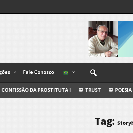
I
lzadas
ções
Fale Conosco
 PROSTITUTA I
TRUST
POESIA
ESFERAS, 
Tag:
Story