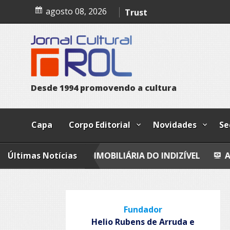
Skip
A confissão da prostituta 
agosto 08, 2026
to
content
Trust
Poesia
Esferas, petroglifos y ca
D
e
s
d
e
1
9
9
4
p
r
o
m
o
v
e
n
d
o
a
c
u
l
t
u
r
a
Capa
Corpo Editorial
Novidades
Se
IAÇÃO IMOBILIÁRIA DO INDIZÍVEL
Últimas Notícias
A CONFISSÃO DA
Fundador
Helio Rubens de Arruda e