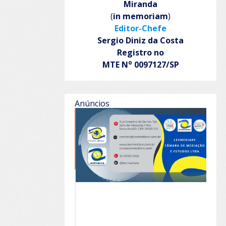
Miranda
(
in memoriam
)
Editor-Chefe
Sergio Diniz da Costa
Registro no
o
MTE N
0097127/SP
Anúncios