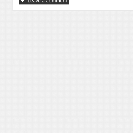
on
Leave a Comment
Daniel
Bruson