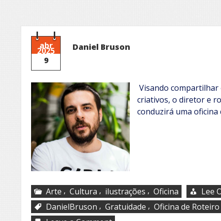
abr
Daniel Bruson
2025
9
Visando compartilhar 
criativos, o diretor e 
conduzirá uma oficina 
,
,
,
Arte
Cultura
ilustrações
Oficina
Lee O
,
,
DanielBruson
Gratuidade
Oficina de Roteiro