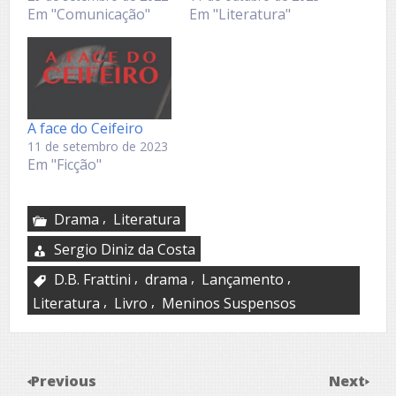
Em "Comunicação"
Em "Literatura"
A face do Ceifeiro
11 de setembro de 2023
Em "Ficção"
,
Drama
Literatura
Sergio Diniz da Costa
,
,
,
D.B. Frattini
drama
Lançamento
,
,
Literatura
Livro
Meninos Suspensos
Previous
Next