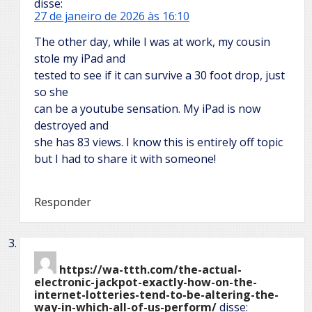
disse:
27 de janeiro de 2026 às 16:10
The other day, while I was at work, my cousin
stole my iPad and
tested to see if it can survive a 30 foot drop, just
so she
can be a youtube sensation. My iPad is now
destroyed and
she has 83 views. I know this is entirely off topic
but I had to share it with someone!
Responder
https://wa-ttth.com/the-actual-
electronic-jackpot-exactly-how-on-the-
internet-lotteries-tend-to-be-altering-the-
way-in-which-all-of-us-perform/
disse: