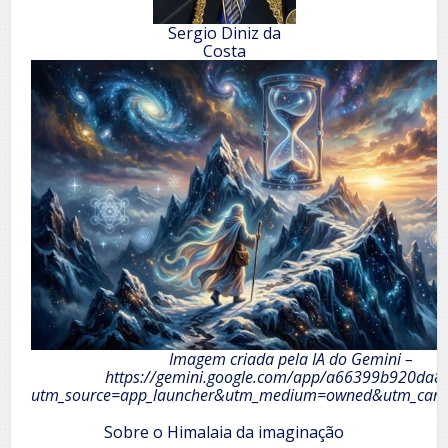
Sergio Diniz da
Costa
Imagem criada pela IA do Gemini –
https://gemini.google.com/app/a66399b920da8
utm_source=app_launcher&utm_medium=owned&utm_camp
Sobre o Himalaia da imaginação