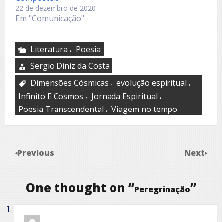
22 de dezembro de 2020
Em "Comunicação"
,
Literatura
Poesia
Sergio Diniz da Costa
,
,
Dimensões Cósmicas
evolução espiritual
,
,
Infinito E Cosmos
Jornada Espiritual
,
Poesia Transcendental
Viagem no tempo
Previous
Next
One thought on “
”
Peregrinação