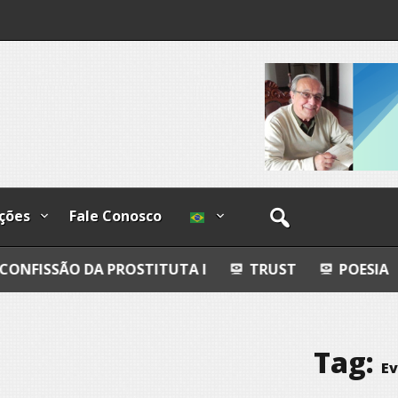
I
lzadas
ções
Fale Conosco
 PROSTITUTA I
TRUST
POESIA
ESFERAS,
Tag:
E