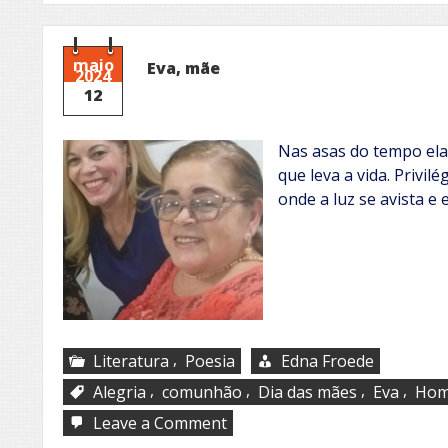
maio
Eva, mãe
2024
12
Nas asas do tempo ela 
que leva a vida. Privil
onde a luz se avista e 
,
Literatura
Poesia
Edna Froede
,
,
,
,
Alegria
comunhão
Dia das mães
Eva
Hom
on
Leave a Comment
Eva,