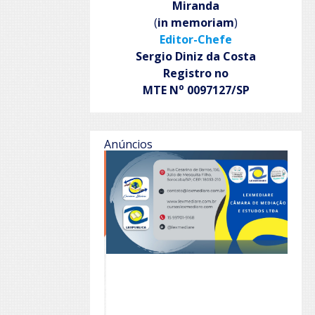
Miranda
(
in memoriam
)
Editor-Chefe
Sergio Diniz da Costa
Registro no
o
MTE N
0097127/SP
Anúncios