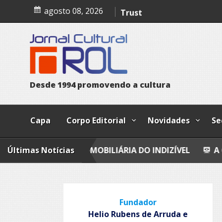
Skip
A confissão da prostituta 
agosto 08, 2026
to
content
Trust
Poesia
Esferas, petroglifos y ca
D
e
s
d
e
1
9
9
4
p
r
o
m
o
v
e
n
d
o
a
c
u
l
t
u
r
a
Capa
Corpo Editorial
Novidades
Se
IAÇÃO IMOBILIÁRIA DO INDIZÍVEL
Últimas Notícias
A CONFISSÃO DA
Fundador
Helio Rubens de Arruda e