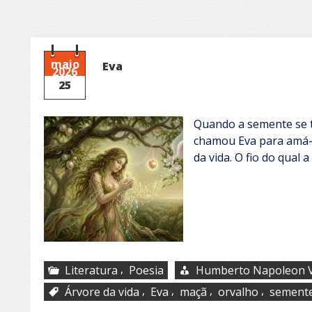
maio
Eva
2026
25
Quando a semente se 
chamou Eva para amá-l
da vida. O fio do qual 
,
Literatura
Poesia
Humberto Napoleon V
,
,
,
,
Árvore da vida
Eva
maçã
orvalho
sement