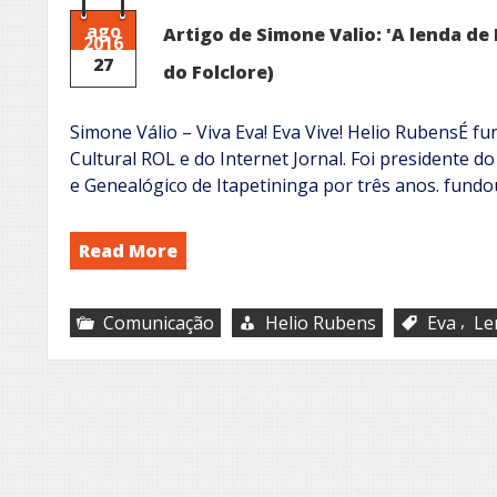
ago
Artigo de Simone Valio: 'A lenda d
2016
27
do Folclore)
Simone Válio – Viva Eva! Eva Vive! Helio RubensÉ f
Cultural ROL e do Internet Jornal. Foi presidente do
e Genealógico de Itapetininga por três anos. fund
Read More
,
Comunicação
Helio Rubens
Eva
Le