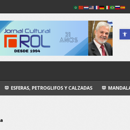
Abrir a 
 PETROGLIFOS Y CALZADAS
MANDALA
ENTROP
va