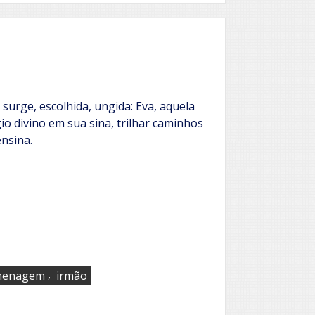
surge, escolhida, ungida: Eva, aquela
égio divino em sua sina, trilhar caminhos
ensina.
,
enagem
irmão