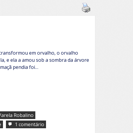
transformou em orvalho, o orvalho
a, e ela a amou sob a sombra da árvore
a maçã pendia foi…
arela Robalino
em
e
1 comentário
Eva