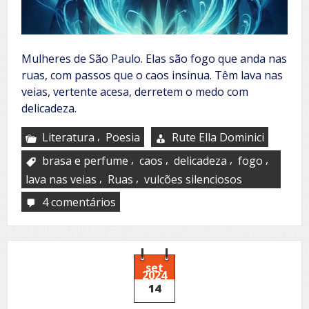
Mulheres de São Paulo. Elas são fogo que anda nas
ruas, com passos que o caos insinua. Têm lava nas
veias, vertente acesa, derretem o medo com
delicadeza.
,
Literatura
Poesia
Rute Ella Dominici
,
,
,
,
brasa e perfume
caos
delicadeza
fogo
,
,
lava nas veias
Ruas
vulcões silenciosos
4 comentários
em
Mulheres
de
São
Paulo
set
2024
14