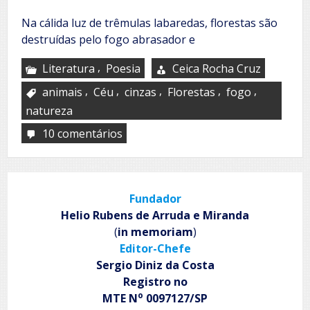
Na cálida luz de trêmulas labaredas, florestas são
destruídas pelo fogo abrasador e
,
Literatura
Poesia
Ceica Rocha Cruz
,
,
,
,
,
animais
Céu
cinzas
Florestas
fogo
natureza
10 comentários
em
Queimadas
Fundador
Helio Rubens de Arruda e Miranda
(
in memoriam
)
Editor-Chefe
Sergio Diniz da Costa
Registro no
o
MTE N
0097127/SP