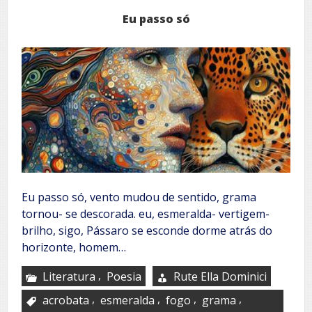
Eu passo só
Eu passo só, vento mudou de sentido, grama
tornou- se descorada. eu, esmeralda- vertigem-
brilho, sigo, Pássaro se esconde dorme atrás do
horizonte, homem…
,
Literatura
Poesia
Rute Ella Dominici
,
,
,
,
acrobata
esmeralda
fogo
grama