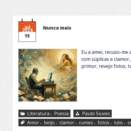
jul
Nunca mais
2024
15
Eu a amei, recuso-me a
com súplicas e clamor,
primor, revejo fotos,
,
Literatura
Poesia
Paulo Siuves
,
,
,
,
,
,
Amor
beijo
clamor
cumes
fotos
luto
s