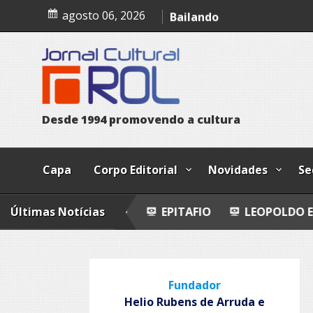
Skip
Indígenas
agosto 06, 2026
to
content
Bailando
Todo azul
D
e
s
d
e
1
9
9
4
p
r
o
m
o
v
e
n
d
o
a
c
u
l
t
u
r
a
Capa
Corpo Editorial
Novidades
Se
O QUE VI!
Últimas Notícias
EPITAFIO
LEOPOLDO E O MENDIGO
Fundador
Helio Rubens de Arruda e