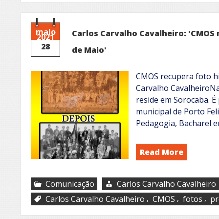
maio
Carlos Carvalho Cavalheiro: 'CMOS 
2021
28
de Maio'
CMOS recupera foto hi
Carvalho CavalheiroNa
reside em Sorocaba. É 
municipal de Porto Feli
Pedagogia, Bacharel e
Read More
Comunicação
Carlos Carvalho Cavalheiro
,
,
,
Carlos Carvalho Cavalheiro
CMOS
fotos
pr