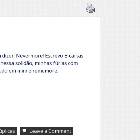
 dizer: Nevermore! Escrevo E-cartas
 nessa solidão, minhas fúrias com
 tudo em mim é rememore.
on
úplicas
Leave a Comment
Nunca