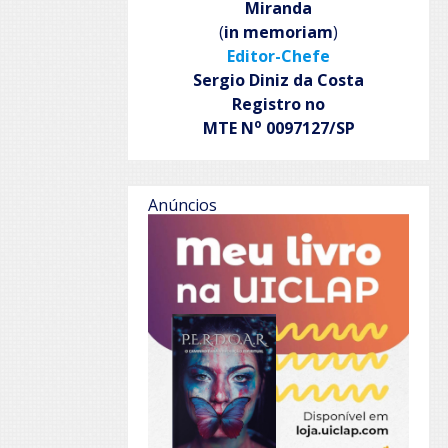
Miranda
(
in memoriam
)
Editor-Chefe
Sergio Diniz da Costa
Registro no
o
MTE N
0097127/SP
Anúncios