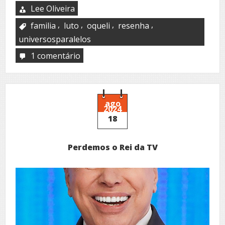
Lee Oliveira
,
,
,
,
familia
luto
oqueli
resenha
universosparalelos
1 comentário
em
Membrana,
de
Maurício
Limeira
ago
2024
18
Perdemos o Rei da TV