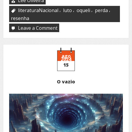
Lee Oliveira
,
,
,
,
literaturaNacional
luto
oqueli
perda
resenha
Leave a Comment
on
In(Quietude)
ago
2024
15
O vazio