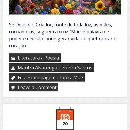
Se Deus é o Criador, fonte de toda luz, as mães,
cocriadoras, seguem a cruz. ‘Mãe’ é palavra de
poder e decisão: pode gerar vida ou quebrantar o
coração.
,
Literatura
Poesia
Marilza Alvarenga Teixeira Santos
,
,
,
Fé
Homenagem
luto
Mãe
Leave a Comment
on
O
jardim
que
me
criou
nov
2024
20