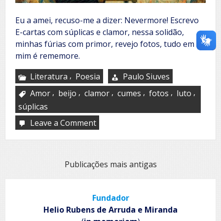
Eu a amei, recuso-me a dizer: Nevermore! Escrevo
E-cartas com súplicas e clamor, nessa solidão,
minhas fúrias com primor, revejo fotos, tudo em
mim é rememore.
,
Literatura
Poesia
Paulo Siuves
,
,
,
,
,
,
Amor
beijo
clamor
cumes
fotos
luto
súplicas
Leave a Comment
on
Nunca
mais
Navegação
Publicações mais antigas
por
posts
Fundador
Helio Rubens de Arruda e Miranda