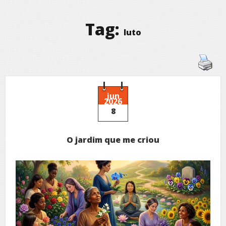
Tag:
luto
jun
2026
8
O jardim que me criou