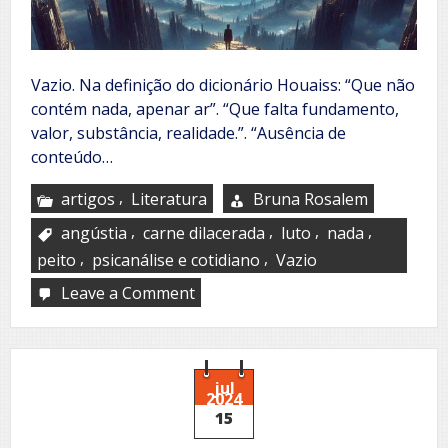
Vazio. Na definição do dicionário Houaiss: “Que não
contém nada, apenar ar”. “Que falta fundamento,
valor, substância, realidade.”. “Ausência de
conteúdo…
,
artigos
Literatura
Bruna Rosalem
,
,
,
,
angústia
carne dilacerada
luto
nada
,
,
peito
psicanálise e cotidiano
Vazio
Leave a Comment
on
O
vazio
jul
2024
15