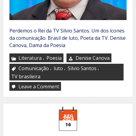
Perdemos o Rei da TV Silvio Santos. Um dos ícones
da comunicação. Brasil de luto, Poeta da TV. Denise
Canova, Dama da Poesia
,
Literatura
Poesia
Denise Canova
,
,
,
Comunicação
luto
Silvio Santos
TV brasileira
Leave a Comment
on
Perdemos
o
Rei
da
TV
ago
2024
16