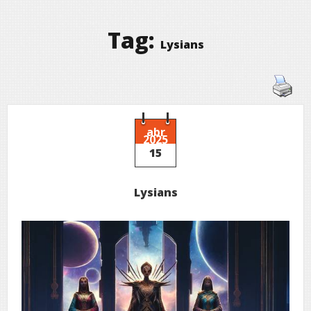
Tag:
Lysians
abr
2025
15
Lysians