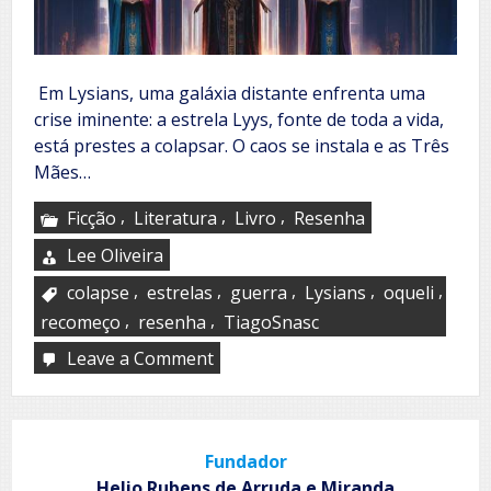
Em Lysians, uma galáxia distante enfrenta uma
crise iminente: a estrela Lyys, fonte de toda a vida,
está prestes a colapsar. O caos se instala e as Três
Mães…
,
,
,
Ficção
Literatura
Livro
Resenha
Lee Oliveira
,
,
,
,
,
colapse
estrelas
guerra
Lysians
oqueli
,
,
recomeço
resenha
TiagoSnasc
Leave a Comment
on
Lysians
Fundador
Helio Rubens de Arruda e Miranda