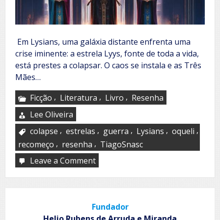
Em Lysians, uma galáxia distante enfrenta uma
crise iminente: a estrela Lyys, fonte de toda a vida,
está prestes a colapsar. O caos se instala e as Três
Mães…
,
,
,
Ficção
Literatura
Livro
Resenha
Lee Oliveira
,
,
,
,
,
colapse
estrelas
guerra
Lysians
oqueli
,
,
recomeço
resenha
TiagoSnasc
Leave a Comment
on
Lysians
Fundador
Helio Rubens de Arruda e Miranda