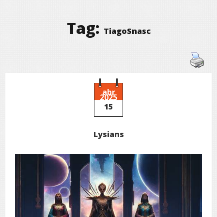
Tag:
TiagoSnasc
abr
2025
15
Lysians